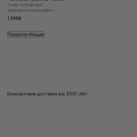
Тонер-есенція для
200 мл
ультразволоження шкіри з
пантетоїном
1 399₴
Показати більше
Безкоштовна доставка від 3000 UAH