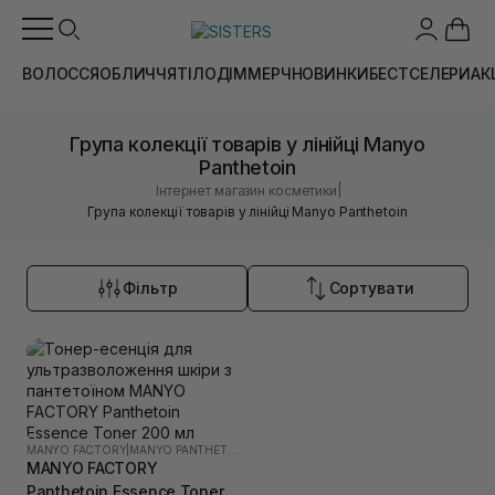
ВОЛОССЯ
ОБЛИЧЧЯ
ТІЛО
ДІМ
МЕРЧ
НОВИНКИ
БЕСТСЕЛЕРИ
АК
Група колекції товарів у лінійці Manyo
Panthetoin
|
Інтернет магазин косметики
Група колекції товарів у лінійці Manyo Panthetoin
Фільтр
Сортувати
MANYO FACTORY
|
MANYO PANTHETOIN
MANYO FACTORY
Panthetoin Essence Toner