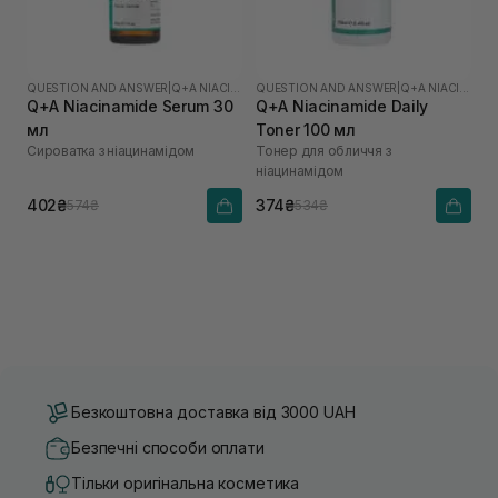
QUESTION AND ANSWER
|
Q+A NIACINAMIDE
QUESTION AND ANSWER
|
Q+A NIACINAMIDE
Q+A Niacinamide Serum 30
Q+A Niacinamide Daily
мл
Toner 100 мл
Сироватка з ніацинамідом
Тонер для обличчя з
ніацинамідом
402₴
374₴
574₴
534₴
Безкоштовна доставка від 3000 UAH
Безпечні способи оплати
Тільки оригінальна косметика