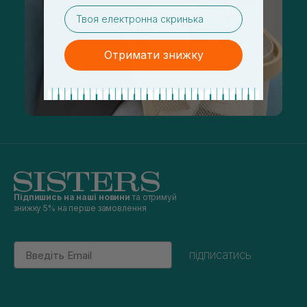
email
Отримати знижку
Підпишись на наші новини
та отримуй
знижку 5% на перше замовлення
Email
підписатись