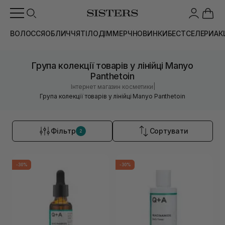
ВОЛОССЯ
ОБЛИЧЧЯ
ТІЛО
ДІМ
МЕРЧ
НОВИНКИ
БЕСТСЕЛЕРИ
АК
Група колекції товарів у лінійці Manyo
Panthetoin
|
Інтернет магазин косметики
Група колекції товарів у лінійці Manyo Panthetoin
Фільтр
Сортувати
2
-30%
-30%