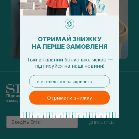
ОТРИМАЙ ЗНИЖКУ
НА ПЕРШЕ ЗАМОВЛЕНЯ
Твій вітальний бонус вже чекає —
підписуйся
на
наші новини!
email
Підпишись на наші новини
та отримуй
Отримати знижку
знижку 5% на перше замовлення
Email
підписатись