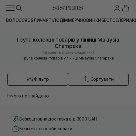
ВОЛОССЯ
ОБЛИЧЧЯ
ТІЛО
ДІМ
МЕРЧ
НОВИНКИ
БЕСТСЕЛЕРИ
АК
Група колекції товарів у лінійці Malaysia
Champaka
|
Інтернет магазин косметики
Група колекції товарів у лінійці Malaysia Champaka
Фільтр
Сортувати
Нічого не знайдено.
Безкоштовна доставка від 3000 UAH
Безпечні способи оплати