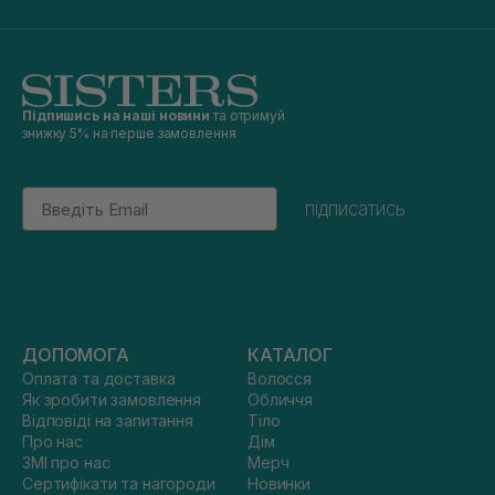
Підпишись на наші новини
та отримуй
знижку 5% на перше замовлення
Email
підписатись
ДОПОМОГА
КАТАЛОГ
Оплата та доставка
Волосся
Як зробити замовлення
Обличчя
Відповіді на запитання
Тіло
Про нас
Дім
ЗМІ про нас
Мерч
Сертифікати та нагороди
Новинки