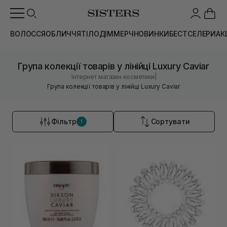
ВОЛОССЯ
ОБЛИЧЧЯ
ТІЛО
ДІМ
МЕРЧ
НОВИНКИ
БЕСТСЕЛЕРИ
АК
Група колекції товарів у лінійці Luxury Caviar
|
Інтернет магазин косметики
Група колекції товарів у лінійці Luxury Caviar
Фільтр
Сортувати
1