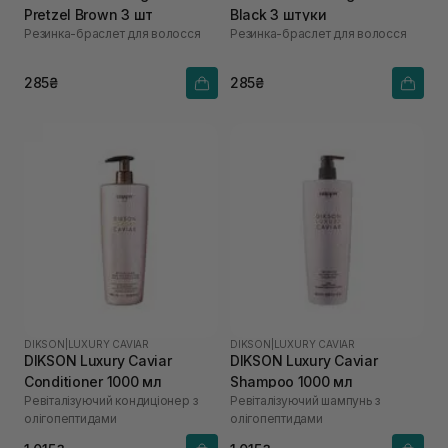
Pretzel Brown 3 шт
Black 3 штуки
Резинка-браслет для волосся
Резинка-браслет для волосся
285₴
285₴
DIKSON
|
LUXURY CAVIAR
DIKSON
|
LUXURY CAVIAR
DIKSON Luxury Caviar
DIKSON Luxury Caviar
Conditioner 1000 мл
Shampoo 1000 мл
Ревіталізуючий кондиціонер з
Ревіталізуючий шампунь з
олігопептидами
олігопептидами