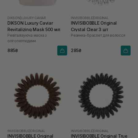
DIKSON
|
LUXURY CAVIAR
INVISIBOBBLE
|
ORIGINAL
DIKSON Luxury Caviar
INVISIBOBBLE Original
Revitalizing Mask 500 мл
Crystal Clear 3 шт
Ревіталізуюча маска з
Резинка-браслет для волосся
олігопептидами
885₴
285₴
INVISIBOBBLE
|
ORIGINAL
INVISIBOBBLE
|
ORIGINAL
INVISIBOBBLE Original
INVISIBOBBLE Original True