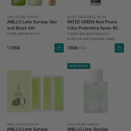
ANILLO
|
LIME SUNDAY
RATED GREEN
|
REAL PRUNE
ANILLO Lime Sunday Hair
RATED GREEN Real Prune
and Brush Set
Color Protecting Spray 80
Набір для волосся
Спрей для фарбованого
мл
волосся з екстрактом сливи
1 295₴
780₴
975₴
ВИБІР ОКСАНИ
ANILLO
|
LIME SUNDAY
ANILLO
|
LIME SUNDAY
ANILLO Lime Sunday
ANILLO Lime Sunday