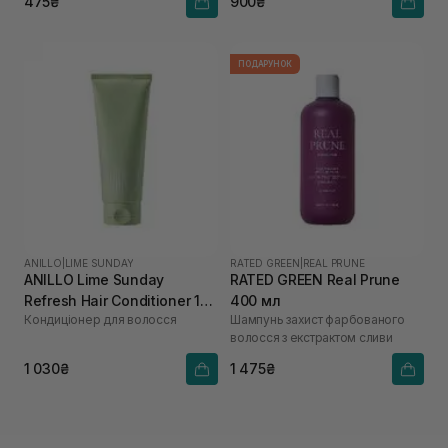
475₴
900₴
ПОДАРУНОК
ANILLO
|
LIME SUNDAY
RATED GREEN
|
REAL PRUNE
ANILLO Lime Sunday
RATED GREEN Real Prune
Refresh Hair Conditioner 150
400 мл
Кондиціонер для волосся
Шампунь захист фарбованого
мл
волосся з екстрактом сливи
1 030₴
1 475₴