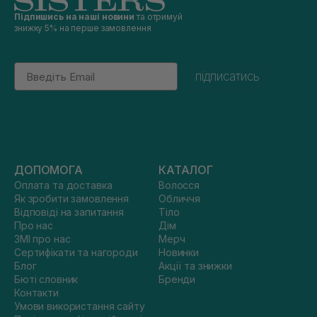
Підпишись на наші новини
та отримуй
знижку 5% на перше замовлення
Email
підписатись
ДОПОМОГА
КАТАЛОГ
Оплата та доставка
Волосся
Як зробити замовлення
Обличчя
Відповіді на запитання
Тіло
Про нас
Дім
ЗМІ про нас
Мерч
Сертифікати та нагороди
Новинки
Блог
Акції та знижки
Бюті словник
Бренди
Контакти
Умови використання сайту