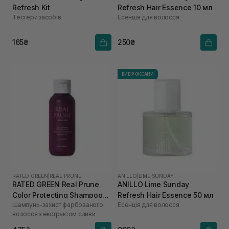
Refresh Kit
Refresh Hair Essence 10 мл
Тестери засобів
Есенція для волосся
165₴
250₴
ВИБІР ОКСАНИ
RATED GREEN
|
REAL PRUNE
ANILLO
|
LIME SUNDAY
RATED GREEN Real Prune
ANILLO Lime Sunday
Color Protecting Shampoo
Refresh Hair Essence 50 мл
Шампунь-захист фарбованого
Есенція для волосся
100 мл
волосся з екстрактом сливи