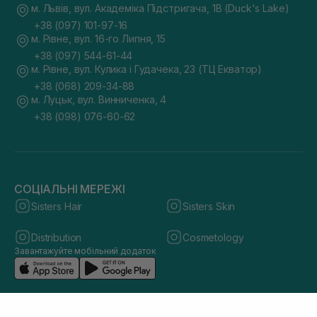
м. Львів, вул. Академіка Підстригача, 1В (Duck's Lake)
+38 (097) 101-97-16
м. Рівне, вул. 16-го Липня, 15
+38 (097) 544-61-44
м. Рівне, вул. Кулика і Гудачека, 23 (ТЦ Екватор)
+38 (068) 209-34-88
м. Луцьк, вул. Винниченка, 4
+38 (098) 076-60-62
СОЦІАЛЬНІ МЕРЕЖІ
Sisters Hair
Sisters Skin
Distribution
Cosmetology
Завантажуйте мобільний додаток