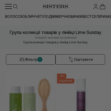
ВОЛОССЯ
ОБЛИЧЧЯ
ТІЛО
ДІМ
МЕРЧ
НОВИНКИ
БЕСТСЕЛЕРИ
АК
Група колекції товарів у лінійці Lime Sunday
|
Інтернет магазин косметики
Група колекції товарів у лінійці Lime Sunday
Фільтр
Сортувати
1
-20%
ПОДАРУНОК