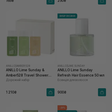
165₴
250₴
ВИБІР ОКСАНИ
ANILLO
|
AMBER 528
ANILLO
|
LIME SUNDAY
ANILLO Lime Sunday &
ANILLO Lime Sunday
Amber528 Travel Shower
Refresh Hair Essence 50 мл
Дорожній набір
Есенція для волосся
Set
1 210₴
900₴
-20%