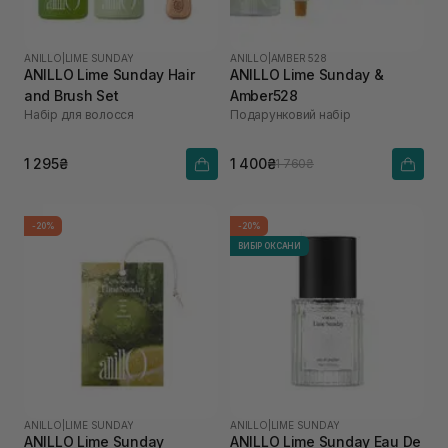
ANILLO
|
LIME SUNDAY
ANILLO
|
AMBER 528
ANILLO Lime Sunday Hair
ANILLO Lime Sunday &
and Brush Set
Amber528
Набір для волосся
Подарунковий набір
1 295₴
1 400₴
1 760₴
-20%
-20%
ВИБІР ОКСАНИ
ANILLO
|
LIME SUNDAY
ANILLO
|
LIME SUNDAY
ANILLO Lime Sunday
ANILLO Lime Sunday Eau De