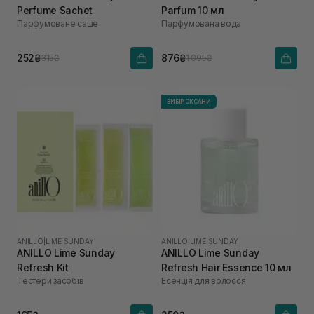
Perfume Sachet
Parfum 10 мл
Парфумоване саше
Парфумована вода
252₴
876₴
315₴
1 095₴
ВИБІР ОКСАНИ
ANILLO
|
LIME SUNDAY
ANILLO
|
LIME SUNDAY
ANILLO Lime Sunday
ANILLO Lime Sunday
Refresh Kit
Refresh Hair Essence 10 мл
Тестери засобів
Есенція для волосся