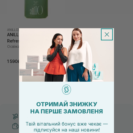
ANILLO
|
LIME SUNDAY
ANILLO Lime Sunday
Refresh Shampoo 450 мл
Освіжаючий шампунь
1 590₴
ОТРИМАЙ ЗНИЖКУ
НА ПЕРШЕ ЗАМОВЛЕНЯ
Безкоштовна доставка від 3000 UAH
Твій вітальний бонус вже чекає —
Безпечні способи оплати
підписуйся
на
наші новини!