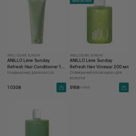
ВИБІР ОКСАНИ
ANILLO
|
LIME SUNDAY
ANILLO
|
LIME SUNDAY
ANILLO Lime Sunday
ANILLO Lime Sunday
Refresh Hair Conditioner 150
Refresh Hair Vinegar 200 мл
Кондиціонер для волосся
Освіжаючий ополіскувач для
мл
волосся
1 030₴
916₴
1 145₴