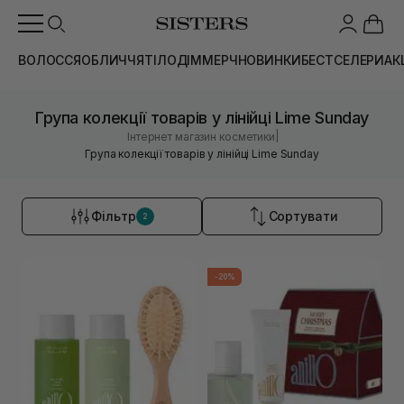
ВОЛОССЯ
ОБЛИЧЧЯ
ТІЛО
ДІМ
МЕРЧ
НОВИНКИ
БЕСТСЕЛЕРИ
АК
Група колекції товарів у лінійці Lime Sunday
|
Інтернет магазин косметики
Група колекції товарів у лінійці Lime Sunday
Фільтр
Сортувати
2
-20%