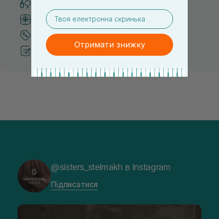
Тільки оригінальна косметика
email
Система бонусів та лояльності
Кращі ціни та топ товари
Отримати знижку
Рекомендації від косметологів
@sisters_stelmakh в Instagram
Підписатися