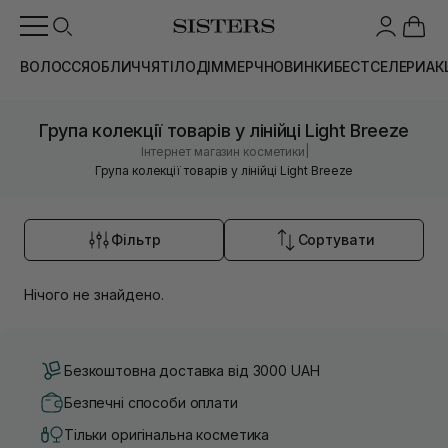
ВОЛОССЯ
ОБЛИЧЧЯ
ТІЛО
ДІМ
МЕРЧ
НОВИНКИ
БЕСТСЕЛЕРИ
АК
Група колекції товарів у лінійці Light Breeze
|
Інтернет магазин косметики
Група колекції товарів у лінійці Light Breeze
Фільтр
Сортувати
Нічого не знайдено.
Безкоштовна доставка від 3000 UAH
Безпечні способи оплати
Тільки оригінальна косметика