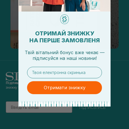
ОТРИМАЙ ЗНИЖКУ
НА ПЕРШЕ ЗАМОВЛЕНЯ
Твій вітальний бонус вже чекає —
підписуйся
на
наші новини!
email
Підпишись на наші новини
та отримуй
Отримати знижку
знижку 5% на перше замовлення
Email
підписатись