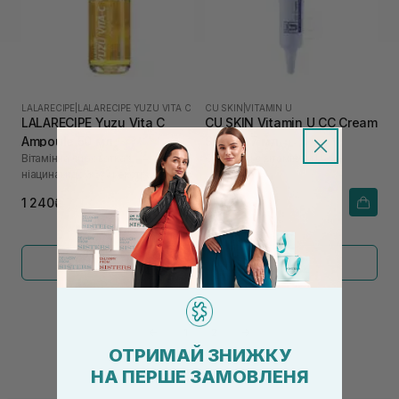
LALARECIPE
|
LALARECIPE YUZU VITA C
CU SKIN
|
VITAMIN U
LALARECIPE Yuzu Vita C
CU SKIN Vitamin U CC Cream
Ampoule 50 мл
SPF 40 7 мл
Вітамінна сироватка з
СС-крем с вітаміном U
ніацинамідом 5% і екстрактом
юдзу
1 240₴
258₴
Показати більше
←
1
2
→
ОТРИМАЙ ЗНИЖКУ
НА ПЕРШЕ ЗАМОВЛЕНЯ