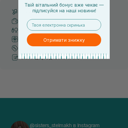
Твій вітальний бонус вже чекає —
підписуйся
на
наші новини!
Безкоштовна доставка від 3000 UAH
Безпечні способи оплати
email
Тільки оригінальна косметика
Система бонусів та лояльності
Отримати знижку
Кращі ціни та топ товари
Рекомендації від косметологів
@sisters_stelmakh в Instagram