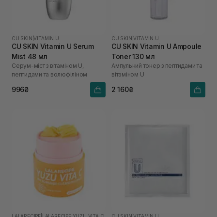
CU SKIN
|
VITAMIN U
CU SKIN
|
VITAMIN U
CU SKIN Vitamin U Serum
CU SKIN Vitamin U Ampoule
Mist 48 мл
Toner 130 мл
Серум-міст з вітаміном U,
Ампульний тонер з пептидами та
пептидами та волюфіліном
вітаміном U
996₴
2 160₴
LALARECIPE
|
LALARECIPE YUZU VITA C
CU SKIN
|
VITAMIN U