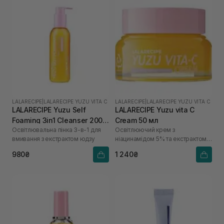
LALARECIPE
|
LALARECIPE YUZU VITA C
LALARECIPE
|
LALARECIPE YUZU VITA C
LALARECIPE Yuzu Self
LALARECIPE Yuzu vita C
Foaming 3in1 Cleanser 200
Cream 50 мл
Освітлювальна пінка 3-в-1 для
Освітлюючий крем з
мл
вмивання з екстрактом юдзу
ніацинамідом 5% та екстрактом
юдзу
980₴
1 240₴