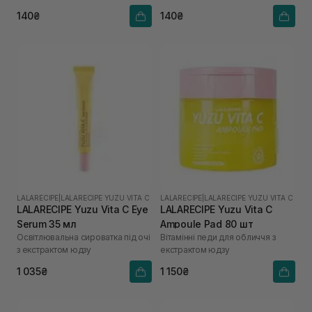
юдзу
юдзу
140₴
140₴
LALARECIPE
|
LALARECIPE YUZU VITA C
LALARECIPE
|
LALARECIPE YUZU VITA C
LALARECIPE Yuzu Vita C Eye
LALARECIPE Yuzu Vita C
Serum 35 мл
Ampoule Pad 80 шт
Освітлювальна сироватка під очі
Вітамінні педи для обличчя з
з екстрактом юдзу
екстрактом юдзу
1 035₴
1 150₴