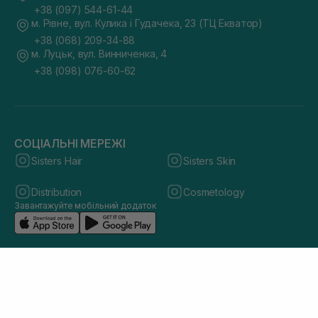
+38 (097) 544-61-44
м. Рівне, вул. Кулика і Гудачека, 23 (ТЦ Екватор)
+38 (068) 209-34-88
м. Луцьк, вул. Винниченка, 4
+38 (098) 076-60-62
СОЦІАЛЬНІ МЕРЕЖІ
Sisters Hair
Sisters Skin
Distribution
Cosmetology
Завантажуйте мобільний додаток
© 2026 sisters.co.ua. Всі права захищено