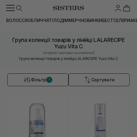
ВОЛОССЯ
ОБЛИЧЧЯ
ТІЛО
ДІМ
МЕРЧ
НОВИНКИ
БЕСТСЕЛЕРИ
АК
Група колекції товарів у лінійці LALARECIPE
Yuzu Vita C
|
Інтернет магазин косметики
Група колекції товарів у лінійці LALARECIPE Yuzu Vita C
Фільтр
Сортувати
1