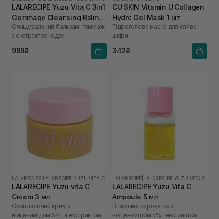
LALARECIPE Yuzu Vita C 3in1
CU SKIN Vitamin U Collagen
Gommage Cleansing Balm
Hydro Gel Mask 1 шт
Очищувальний бальзам-гоммаж
Гідрогелева маска для сяйва
50 мл
з екстрактом юдзу
шкіри
980₴
342₴
LALARECIPE
|
LALARECIPE YUZU VITA C
LALARECIPE
|
LALARECIPE YUZU VITA C
LALARECIPE Yuzu vita C
LALARECIPE Yuzu Vita C
Cream 3 мл
Ampoule 5 мл
Освітлюючий крем з
Вітамінна сироватка з
ніацинамідом 5% та екстрактом
ніацинамідом 5% і екстрактом