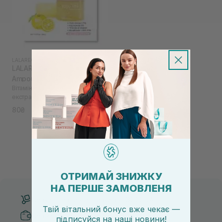
LALARECIPE
|
LALARECIPE YUZU VITA C
LALARECIPE Yuzu Vita C
Ampoule Pad 2 шт
Вітамінні педи для обличчя з
екстрактом юдзу
80₴
ОТРИМАЙ ЗНИЖКУ
НА ПЕРШЕ ЗАМОВЛЕНЯ
Безкоштовна доставка від 3000 UAH
Твій вітальний бонус вже чекає —
Безпечні способи оплати
підписуйся
на
наші новини!