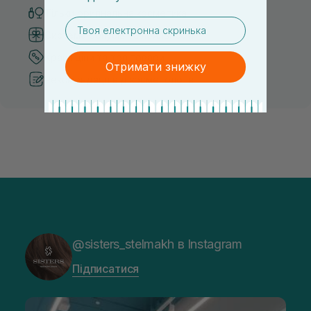
Тільки оригінальна косметика
email
Система бонусів та лояльності
Кращі ціни та топ товари
Отримати знижку
Рекомендації від косметологів
@sisters_stelmakh в Instagram
Підписатися