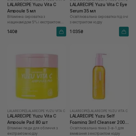
LALARECIPE Yuzu Vita C
LALARECIPE Yuzu Vita C Eye
Ampoule 5 мл
Serum 35 мл
Вітамінна сироватка з
Освітлювальна сироватка під очі
ніацинамідом 5% і екстрактом
з екстрактом юдзу
юдзу
140₴
1 035₴
LALARECIPE
|
LALARECIPE YUZU VITA C
LALARECIPE
|
LALARECIPE YUZU VITA C
LALARECIPE Yuzu Vita C
LALARECIPE Yuzu Self
Ampoule Pad 80 шт
Foaming 3in1 Cleanser 200
Вітамінні педи для обличчя з
Освітлювальна пінка 3-в-1 для
мл
екстрактом юдзу
вмивання з екстрактом юдзу