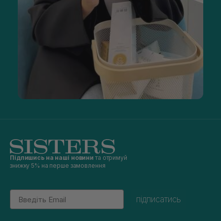
Підпишись на наші новини
та отримуй
знижку 5% на перше замовлення
Email
підписатись