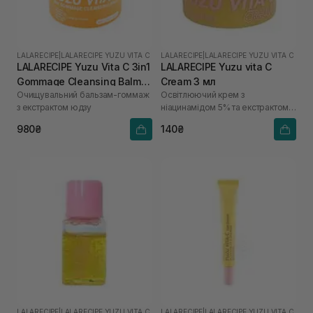
LALARECIPE
|
LALARECIPE YUZU VITA C
LALARECIPE
|
LALARECIPE YUZU VITA C
LALARECIPE Yuzu Vita C 3in1
LALARECIPE Yuzu vita C
Gommage Cleansing Balm
Cream 3 мл
Очищувальний бальзам-гоммаж
Освітлюючий крем з
50 мл
з екстрактом юдзу
ніацинамідом 5% та екстрактом
юдзу
980₴
140₴
LALARECIPE
|
LALARECIPE YUZU VITA C
LALARECIPE
|
LALARECIPE YUZU VITA C