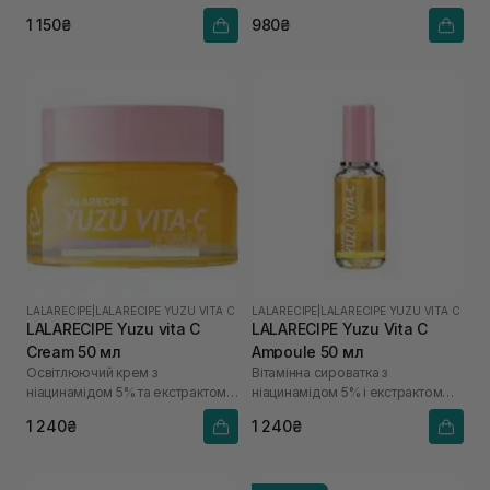
1 150₴
980₴
LALARECIPE
|
LALARECIPE YUZU VITA C
LALARECIPE
|
LALARECIPE YUZU VITA C
LALARECIPE Yuzu vita C
LALARECIPE Yuzu Vita C
Cream 50 мл
Ampoule 50 мл
Освітлюючий крем з
Вітамінна сироватка з
ніацинамідом 5% та екстрактом
ніацинамідом 5% і екстрактом
юдзу
юдзу
1 240₴
1 240₴