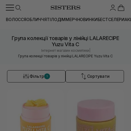
ВОЛОССЯ
ОБЛИЧЧЯ
ТІЛО
ДІМ
МЕРЧ
НОВИНКИ
БЕСТСЕЛЕРИ
АК
Група колекції товарів у лінійці LALARECIPE
Yuzu Vita C
|
Інтернет магазин косметики
Група колекції товарів у лінійці LALARECIPE Yuzu Vita C
Фільтр
Сортувати
1