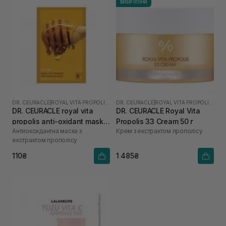
ВИБІР ІЛОНИ
DR. CEURACLE
|
ROYAL VITA PROPOLIS 33
DR. CEURACLE
|
ROYAL VITA PROPOLIS 33
DR. CEURACLE royal vita
DR. CEURACLE Royal Vita
propolis anti-oxidant mask 1
Propolis 33 Cream 50 г
Антиоксидантна маска з
Крем з екстрактом прополісу
шт
екстрактом прополісу
110₴
1 485₴