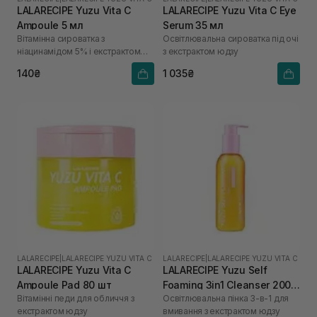
LALARECIPE Yuzu Vita C
LALARECIPE Yuzu Vita C Eye
Ampoule 5 мл
Serum 35 мл
Вітамінна сироватка з
Освітлювальна сироватка під очі
ніацинамідом 5% і екстрактом
з екстрактом юдзу
юдзу
140₴
1 035₴
LALARECIPE
|
LALARECIPE YUZU VITA C
LALARECIPE
|
LALARECIPE YUZU VITA C
LALARECIPE Yuzu Vita C
LALARECIPE Yuzu Self
Ampoule Pad 80 шт
Foaming 3in1 Cleanser 200
Вітамінні педи для обличчя з
Освітлювальна пінка 3-в-1 для
мл
екстрактом юдзу
вмивання з екстрактом юдзу