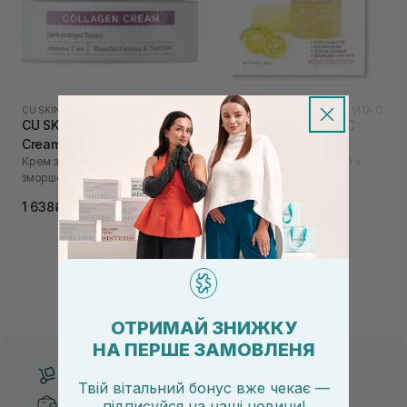
CU SKIN
|
CU SKIN COLLAGEN
LALARECIPE
|
LALARECIPE YUZU VITA C
CU SKIN Clean-up Collagen
LALARECIPE Yuzu Vita C
Cream 30 мл
Ampoule Pad 2 шт
Крем з колагеном проти
Вітамінні педи для обличчя з
зморшок
екстрактом юдзу
80₴
1 638₴
ОТРИМАЙ ЗНИЖКУ
НА ПЕРШЕ ЗАМОВЛЕНЯ
Безкоштовна доставка від 3000 UAH
Твій вітальний бонус вже чекає —
Безпечні способи оплати
підписуйся
на
наші новини!