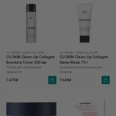
CU SKIN
|
CU SKIN COLLAGEN
CU SKIN
|
CU SKIN COLLAGEN
CU SKIN Clean-Up Collagen
CU SKIN Сlean-Up Collagen
Boosting Toner 200 мл
Sleep Mask 70 г
Тонер для покращення
Колагенова нічна маска для
пружності
обличчя
1 476₴
1 548₴