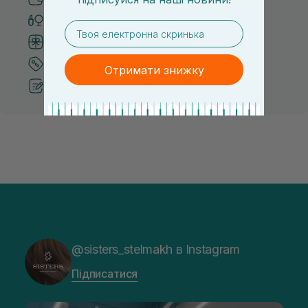
Тільки оригінальна косметика
email
Система бонусів та лояльності
Кращі ціни та топ товари
Отримати знижку
Рекомендації від косметологів
@sisters_stelmakh в Instagram
Підписатися