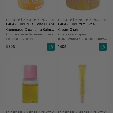
LALARECIPE
|
LALARECIPE YUZU VITA C
LALARECIPE
|
LALARECIPE YUZU VITA C
LALARECIPE Yuzu Vita C 3in1
LALARECIPE Yuzu vita C
Gommage Cleansing Balm
Cream 3 мл
Очищувальний бальзам-гоммаж
Освітлюючий крем з
50 мл
з екстрактом юдзу
ніацинамідом 5% та екстрактом
юдзу
980₴
140₴
LALARECIPE
|
LALARECIPE YUZU VITA C
LALARECIPE
|
LALARECIPE YUZU VITA C