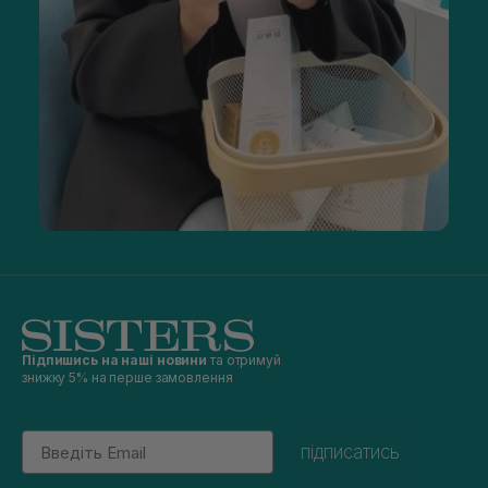
Підпишись на наші новини
та отримуй
знижку 5% на перше замовлення
Email
підписатись