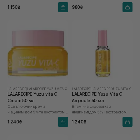
1 150₴
980₴
LALARECIPE
|
LALARECIPE YUZU VITA C
LALARECIPE
|
LALARECIPE YUZU VITA C
LALARECIPE Yuzu vita C
LALARECIPE Yuzu Vita C
Cream 50 мл
Ampoule 50 мл
Освітлюючий крем з
Вітамінна сироватка з
ніацинамідом 5% та екстрактом
ніацинамідом 5% і екстрактом
юдзу
юдзу
1 240₴
1 240₴