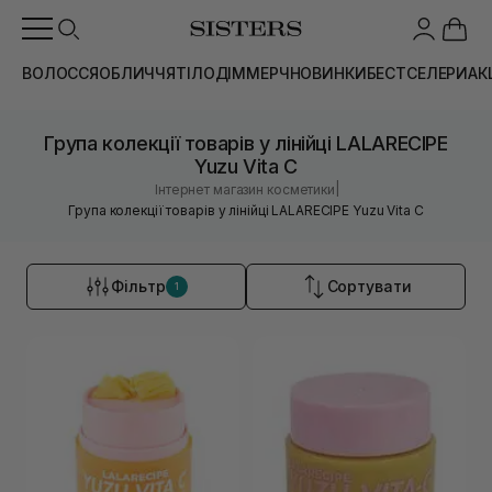
ВОЛОССЯ
ОБЛИЧЧЯ
ТІЛО
ДІМ
МЕРЧ
НОВИНКИ
БЕСТСЕЛЕРИ
АК
Група колекції товарів у лінійці LALARECIPE
Yuzu Vita C
|
Інтернет магазин косметики
Група колекції товарів у лінійці LALARECIPE Yuzu Vita C
Фільтр
Сортувати
1