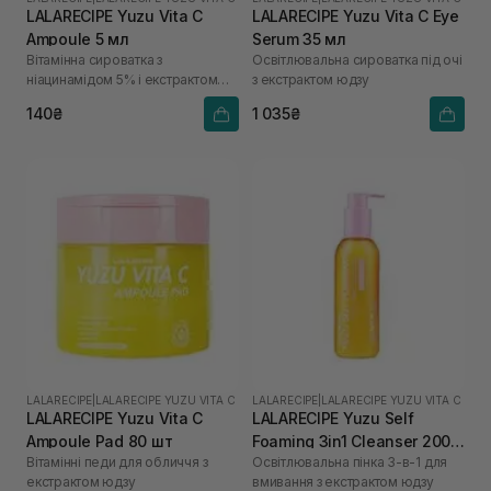
LALARECIPE Yuzu Vita C
LALARECIPE Yuzu Vita C Eye
Ampoule 5 мл
Serum 35 мл
Вітамінна сироватка з
Освітлювальна сироватка під очі
ніацинамідом 5% і екстрактом
з екстрактом юдзу
юдзу
140₴
1 035₴
LALARECIPE
|
LALARECIPE YUZU VITA C
LALARECIPE
|
LALARECIPE YUZU VITA C
LALARECIPE Yuzu Vita C
LALARECIPE Yuzu Self
Ampoule Pad 80 шт
Foaming 3in1 Cleanser 200
Вітамінні педи для обличчя з
Освітлювальна пінка 3-в-1 для
мл
екстрактом юдзу
вмивання з екстрактом юдзу