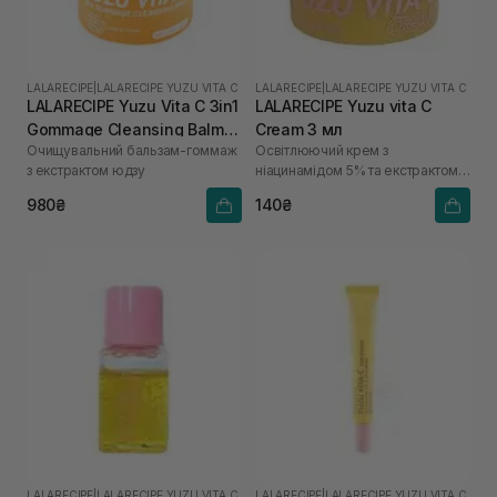
LALARECIPE
|
LALARECIPE YUZU VITA C
LALARECIPE
|
LALARECIPE YUZU VITA C
LALARECIPE Yuzu Vita C 3in1
LALARECIPE Yuzu vita C
Gommage Cleansing Balm
Cream 3 мл
Очищувальний бальзам-гоммаж
Освітлюючий крем з
50 мл
з екстрактом юдзу
ніацинамідом 5% та екстрактом
юдзу
980₴
140₴
LALARECIPE
|
LALARECIPE YUZU VITA C
LALARECIPE
|
LALARECIPE YUZU VITA C