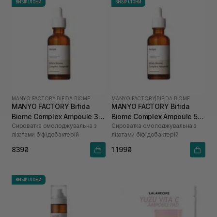
ВИБІР ІЛОНИ
ВИБІР ІЛОНИ
MANYO FACTORY
|
BIFIDA BIOME
MANYO FACTORY
|
BIFIDA BIOME
MANYO FACTORY Bifida
MANYO FACTORY Bifida
Biome Complex Ampoule 30
Biome Complex Ampoule 50
Сироватка омолоджувальна з
Сироватка омолоджувальна з
мл
мл
лізатами біфідобактерій
лізатами біфідобактерій
839₴
1 199₴
ВИБІР ІЛОНИ