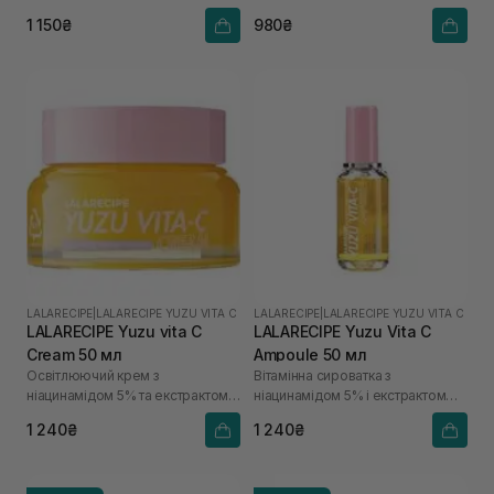
1 150₴
980₴
LALARECIPE
|
LALARECIPE YUZU VITA C
LALARECIPE
|
LALARECIPE YUZU VITA C
LALARECIPE Yuzu vita C
LALARECIPE Yuzu Vita C
Cream 50 мл
Ampoule 50 мл
Освітлюючий крем з
Вітамінна сироватка з
ніацинамідом 5% та екстрактом
ніацинамідом 5% і екстрактом
юдзу
юдзу
1 240₴
1 240₴