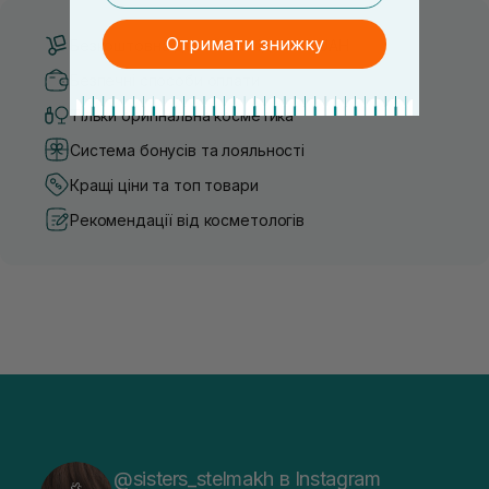
Отримати знижку
Безкоштовна доставка від 3000 UAH
Безпечні способи оплати
Тільки оригінальна косметика
Система бонусів та лояльності
Кращі ціни та топ товари
Рекомендації від косметологів
@sisters_stelmakh в Instagram