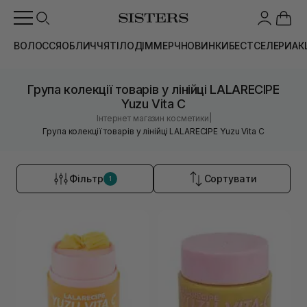
ВОЛОССЯ
ОБЛИЧЧЯ
ТІЛО
ДІМ
МЕРЧ
НОВИНКИ
БЕСТСЕЛЕРИ
АК
Група колекції товарів у лінійці LALARECIPE
Yuzu Vita C
|
Інтернет магазин косметики
Група колекції товарів у лінійці LALARECIPE Yuzu Vita C
Фільтр
Сортувати
1