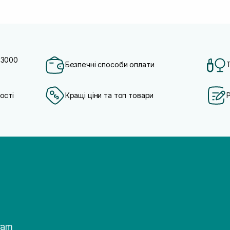
 3000
Безпечні способи оплати
ості
Кращі ціни та топ товари
ram