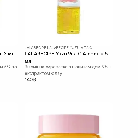
LALARECIPE
|
LALARECIPE YUZU VITA C
m 3 мл
LALARECIPE Yuzu Vita C Ampoule 5
мл
ом 5% та
Вітамінна сироватка з ніацинамідом 5% і
екстрактом юдзу
140₴