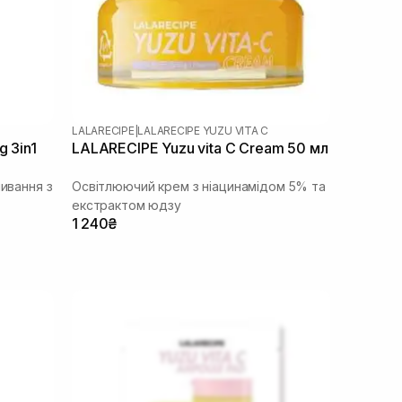
LALARECIPE
|
LALARECIPE YUZU VITA C
g 3in1
LALARECIPE Yuzu vita C Cream 50 мл
мивання з
Освітлюючий крем з ніацинамідом 5% та
екстрактом юдзу
1 240₴