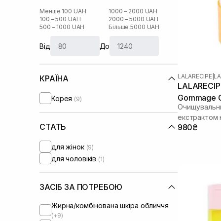
Менше 100 UAH
1000 – 2000 UAH
100 – 500 UAH
2000 – 5000 UAH
500 – 1000 UAH
Більше 5000 UAH
Від
До
LALARECIPE
|
LA
КРАЇНА
LALARECIPE
Gommage Cl
Корея
(9)
Очищувальни
екстрактом
СТАТЬ
980₴
для жінок
(9)
для чоловіків
(1)
ЗАСІБ ЗА ПОТРЕБОЮ
Жирна/комбінована шкіра обличчя
(+9)