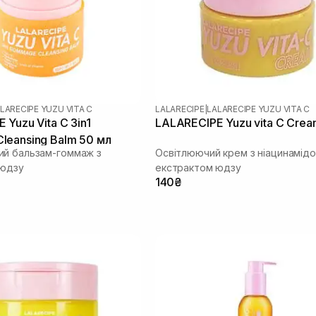
LARECIPE YUZU VITA C
LALARECIPE
|
LALARECIPE YUZU VITA C
 Yuzu Vita C 3in1
LALARECIPE Yuzu vita C Crea
eansing Balm 50 мл
й бальзам-гоммаж з
Освітлюючий крем з ніацинамід
 юдзу
екстрактом юдзу
140₴