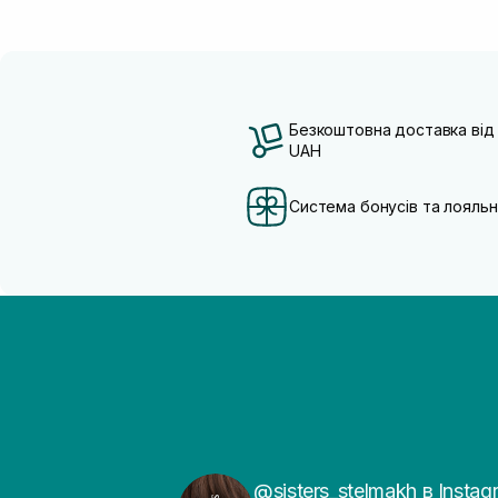
Безкоштовна доставка від
UAH
Система бонусів та лояльн
@sisters_stelmakh в Instag