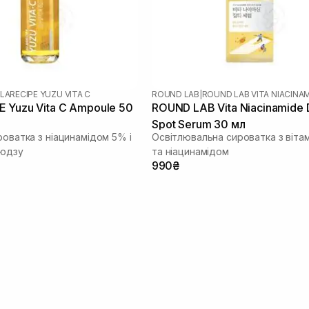
LARECIPE YUZU VITA C
ROUND LAB
|
ROUND LAB VITA NIACINA
 Yuzu Vita C Ampoule 50
ROUND LAB Vita Niacinamide 
Spot Serum 30 мл
роватка з ніацинамідом 5% і
Освітлювальна сироватка з віта
 юдзу
та ніацинамідом
990₴