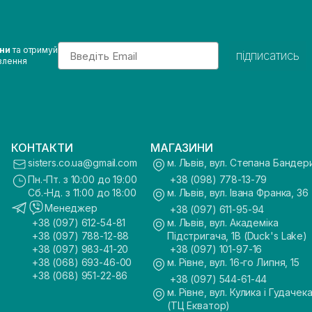
Email
ини
та отримуй
підписатись
влення
КОНТАКТИ
МАГАЗИНИ
sisters.co.ua@gmail.com
м. Львів, вул. Степана Бандер
Пн.-Пт. з 10:00 до 19:00
+38 (098) 778-13-79
Сб.-Нд. з 11:00 до 18:00
м. Львів, вул. Івана Франка, 36
Менеджер
+38 (097) 611-95-94
+38 (097) 612-54-81
м. Львів, вул. Академіка
+38 (097) 788-12-88
Підстригача, 1В (Duck's Lake)
+38 (097) 983-41-20
+38 (097) 101-97-16
+38 (068) 693-46-00
м. Рівне, вул. 16-го Липня, 15
+38 (068) 951-22-86
+38 (097) 544-61-44
м. Рівне, вул. Кулика і Гудачека
(ТЦ Екватор)