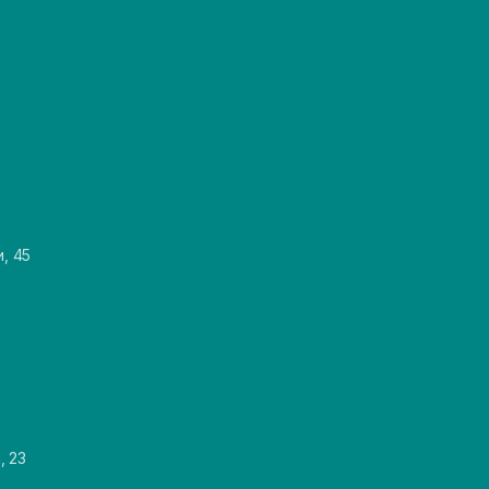
и, 45
, 23