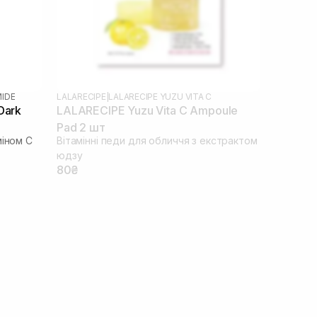
MIDE
LALARECIPE
|
LALARECIPE YUZU VITA C
Dark
LALARECIPE Yuzu Vita C Ampoule
Pad 2 шт
міном C
Вітамінні педи для обличчя з екстрактом
юдзу
80₴