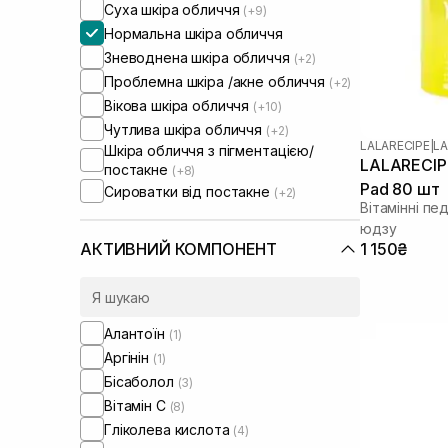
Суха шкіра обличчя
(+9)
Нормальна шкіра обличчя
Зневоднена шкіра обличчя
(+2)
Проблемна шкіра /акне обличчя
(+2)
Вікова шкіра обличчя
(+10)
Чутлива шкіра обличчя
(+2)
LALARECIPE
|
LA
Шкіра обличчя з пігментацією/
LALARECIPE
постакне
(+8)
Pad 80 шт
Сироватки від постакне
(+2)
Вітамінні пе
юдзу
1 150₴
АКТИВНИЙ КОМПОНЕНТ
Алантоїн
(1)
Аргінін
(1)
Бісаболол
(3)
Вітамін C
(8)
Гліколева кислота
(4)