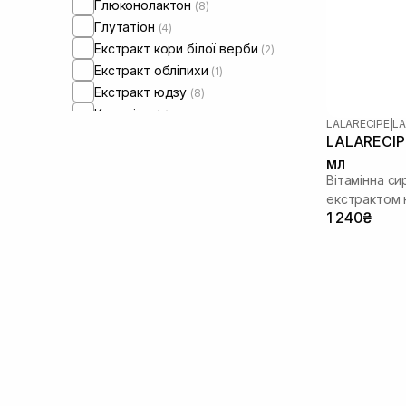
Глюконолактон
(8)
Глутатіон
(4)
Екстракт кори білої верби
(2)
Екстракт обліпихи
(1)
Екстракт юдзу
(8)
Кераміди
(5)
LALARECIPE
|
LA
Лінолева кислота
(1)
LALARECIPE
Ніацинамід
(9)
мл
Олія ши
Вітамінна си
(1)
екстрактом
Пантенол
(2)
1 240₴
Саліцилова кислота
(1)
Транексамова кислота
(1)