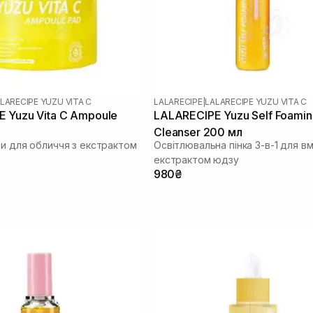
LARECIPE YUZU VITA C
LALARECIPE
|
LALARECIPE YUZU VITA C
 Yuzu Vita C Ampoule
LALARECIPE Yuzu Self Foamin
Cleanser 200 мл
ди для обличчя з екстрактом
Освітлювальна пінка 3-в-1 для в
екстрактом юдзу
980₴