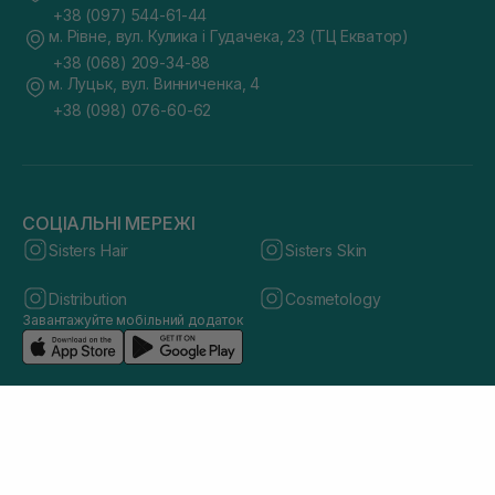
+38 (097) 544-61-44
м. Рівне, вул. Кулика і Гудачека, 23 (ТЦ Екватор)
+38 (068) 209-34-88
м. Луцьк, вул. Винниченка, 4
+38 (098) 076-60-62
СОЦІАЛЬНІ МЕРЕЖІ
Sisters Hair
Sisters Skin
Distribution
Cosmetology
Завантажуйте мобільний додаток
© 2026 sisters.co.ua. Всі права захищено