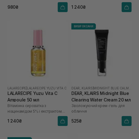
юдзу
980₴
1 240₴
ВИБІР ОКСАНИ
LALARECIPE
|
LALARECIPE YUZU VITA C
DEAR, KLAIRS
|
MIDNIGHT BLUE CALMING
LALARECIPE Yuzu Vita C
DEAR, KLAIRS Midnight Blue
Ampoule 50 мл
Clearing Water Cream 20 мл
Вітамінна сироватка з
Зволожуючий крем-гель для
ніацинамідом 5% і екстрактом
обличчя
юдзу
1 240₴
525₴