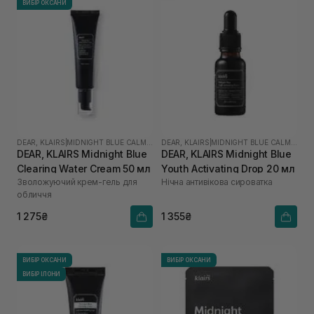
ВИБІР ОКСАНИ
DEAR, KLAIRS
|
MIDNIGHT BLUE CALMING
DEAR, KLAIRS
|
MIDNIGHT BLUE CALMING
DEAR, KLAIRS Midnight Blue
DEAR, KLAIRS Midnight Blue
Clearing Water Cream 50 мл
Youth Activating Drop 20 мл
Зволожуючий крем-гель для
Нічна антивікова сироватка
обличчя
1 275₴
1 355₴
ВИБІР ОКСАНИ
ВИБІР ОКСАНИ
ВИБІР ІЛОНИ