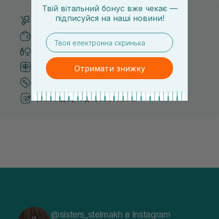
Твій вітальний бонус вже чекає —
підписуйся
на
наші новини!
Безкоштовна доставка від 3000 UAH
Безпечні способи оплати
email
Тільки оригінальна косметика
Система бонусів та лояльності
Отримати знижку
Кращі ціни та топ товари
Рекомендації від косметологів
@sisters_stelmakh в Instagram