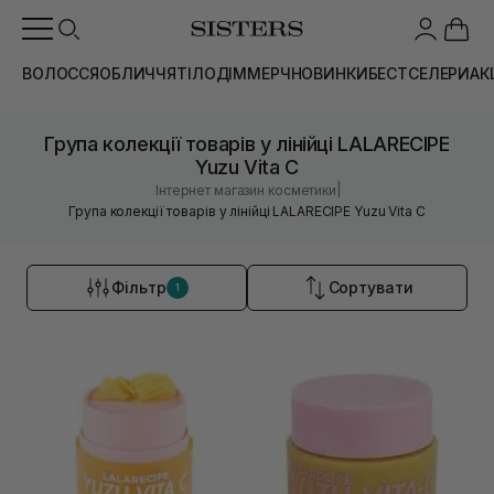
ВОЛОССЯ
ОБЛИЧЧЯ
ТІЛО
ДІМ
МЕРЧ
НОВИНКИ
БЕСТСЕЛЕРИ
АК
Група колекції товарів у лінійці LALARECIPE
Yuzu Vita C
|
Інтернет магазин косметики
Група колекції товарів у лінійці LALARECIPE Yuzu Vita C
Фільтр
Сортувати
1