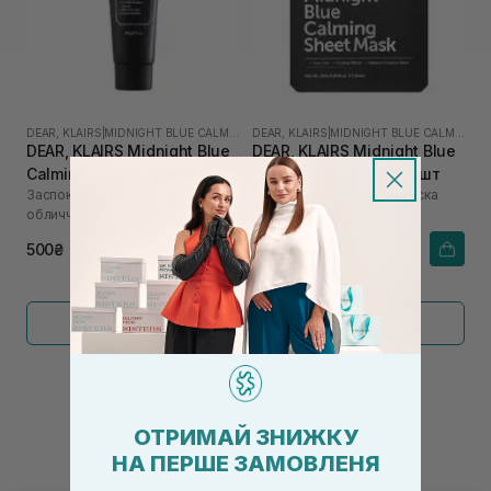
DEAR, KLAIRS
|
MIDNIGHT BLUE CALMING
DEAR, KLAIRS
|
MIDNIGHT BLUE CALMING
DEAR, KLAIRS Midnight Blue
DEAR, KLAIRS Midnight Blue
Calming Cream 20 мл
Calming Sheet Mask 1 шт
Заспокійливий нічний крем для
Тканинна заспокійлива маска
обличчя
500₴
175₴
Показати більше
←
1
2
→
ОТРИМАЙ ЗНИЖКУ
НА ПЕРШЕ ЗАМОВЛЕНЯ