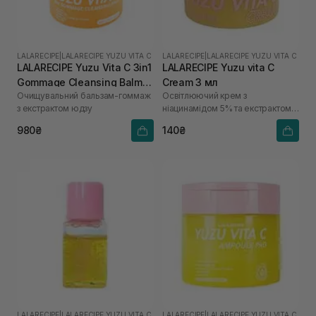
LALARECIPE
|
LALARECIPE YUZU VITA C
LALARECIPE
|
LALARECIPE YUZU VITA C
LALARECIPE Yuzu Vita C 3in1
LALARECIPE Yuzu vita C
Gommage Cleansing Balm
Cream 3 мл
Очищувальний бальзам-гоммаж
Освітлюючий крем з
50 мл
з екстрактом юдзу
ніацинамідом 5% та екстрактом
юдзу
980₴
140₴
LALARECIPE
|
LALARECIPE YUZU VITA C
LALARECIPE
|
LALARECIPE YUZU VITA C