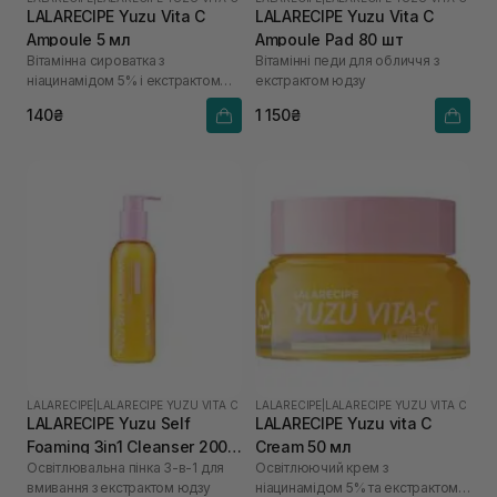
LALARECIPE Yuzu Vita C
LALARECIPE Yuzu Vita C
Ampoule 5 мл
Ampoule Pad 80 шт
Вітамінна сироватка з
Вітамінні педи для обличчя з
ніацинамідом 5% і екстрактом
екстрактом юдзу
юдзу
140₴
1 150₴
LALARECIPE
|
LALARECIPE YUZU VITA C
LALARECIPE
|
LALARECIPE YUZU VITA C
LALARECIPE Yuzu Self
LALARECIPE Yuzu vita C
Foaming 3in1 Cleanser 200
Cream 50 мл
Освітлювальна пінка 3-в-1 для
Освітлюючий крем з
мл
вмивання з екстрактом юдзу
ніацинамідом 5% та екстрактом