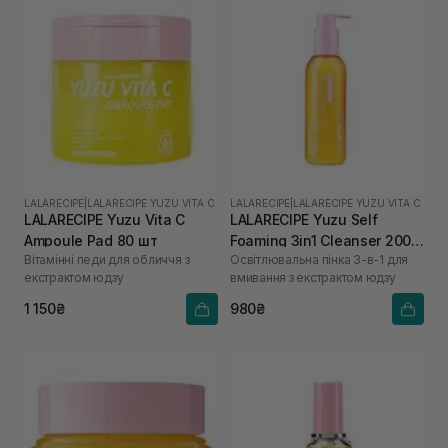
LALARECIPE
|
LALARECIPE YUZU VITA C
LALARECIPE
|
LALARECIPE YUZU VITA C
LALARECIPE Yuzu Vita C
LALARECIPE Yuzu Self
Ampoule Pad 80 шт
Foaming 3in1 Cleanser 200
Вітамінні педи для обличчя з
Освітлювальна пінка 3-в-1 для
мл
екстрактом юдзу
вмивання з екстрактом юдзу
1 150₴
980₴