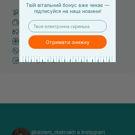
Твій вітальний бонус вже чекає —
підписуйся
на
наші новини!
Безкоштовна доставка від 3000 UAH
Безпечні способи оплати
email
Тільки оригінальна косметика
Система бонусів та лояльності
Отримати знижку
Кращі ціни та топ товари
Рекомендації від косметологів
@sisters_stelmakh в Instagram