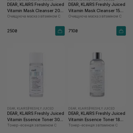
DEAR, KLAIRS Freshly Juiced
DEAR, KLAIRS Freshly Juiced
Vitamin Mask Cleanser 20
Vitamin Mask Cleanser 150
Очищуюча маска з вітаміном С
Очищуюча маска з вітаміном С
мл
мл
250₴
710₴
DEAR, KLAIRS
|
FRESHLY JUICED
DEAR, KLAIRS
|
FRESHLY JUICED
DEAR, KLAIRS Freshly Juiced
DEAR, KLAIRS Freshly Juiced
Vitamin Essence Toner 30
Vitamin Essence Toner 180
Тонер-есенція з вітаміном C
Тонер-есенція з вітаміном C
мл
мл