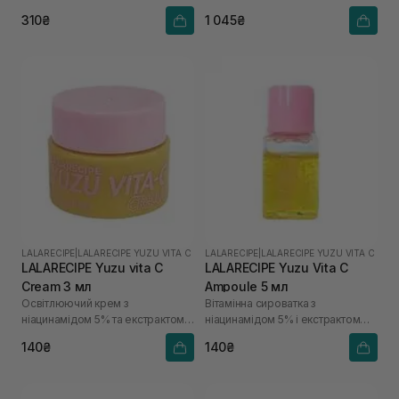
310₴
1 045₴
LALARECIPE
|
LALARECIPE YUZU VITA C
LALARECIPE
|
LALARECIPE YUZU VITA C
LALARECIPE Yuzu vita C
LALARECIPE Yuzu Vita C
Cream 3 мл
Ampoule 5 мл
Освітлюючий крем з
Вітамінна сироватка з
ніацинамідом 5% та екстрактом
ніацинамідом 5% і екстрактом
юдзу
юдзу
140₴
140₴