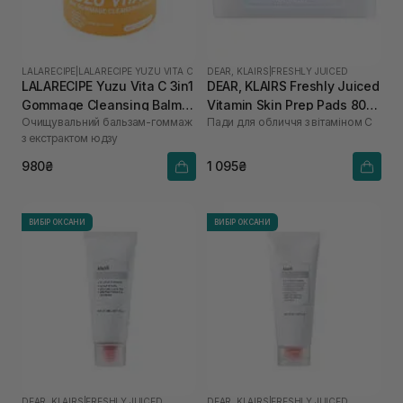
LALARECIPE
|
LALARECIPE YUZU VITA C
DEAR, KLAIRS
|
FRESHLY JUICED
LALARECIPE Yuzu Vita C 3in1
DEAR, KLAIRS Freshly Juiced
Gommage Cleansing Balm
Vitamin Skin Prep Pads 80
Очищувальний бальзам-гоммаж
Пади для обличчя з вітаміном С
50 мл
шт
з екстрактом юдзу
980₴
1 095₴
ВИБІР ОКСАНИ
ВИБІР ОКСАНИ
DEAR, KLAIRS
|
FRESHLY JUICED
DEAR, KLAIRS
|
FRESHLY JUICED