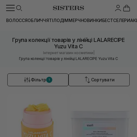
ВОЛОССЯ
ОБЛИЧЧЯ
ТІЛО
ДІМ
МЕРЧ
НОВИНКИ
БЕСТСЕЛЕРИ
АК
Група колекції товарів у лінійці LALARECIPE
Yuzu Vita C
|
Інтернет магазин косметики
Група колекції товарів у лінійці LALARECIPE Yuzu Vita C
Фільтр
Сортувати
1