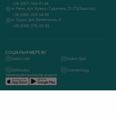
+38 (097) 544-61-44
м. Рівне, вул. Кулика і Гудачека, 23 (ТЦ Екватор)
+38 (068) 209-34-88
м. Луцьк, вул. Винниченка, 4
+38 (098) 076-60-62
СОЦІАЛЬНІ МЕРЕЖІ
Sisters Hair
Sisters Skin
Distribution
Cosmetology
Завантажуйте мобільний додаток
© 2026 sisters.co.ua. Всі права захищено