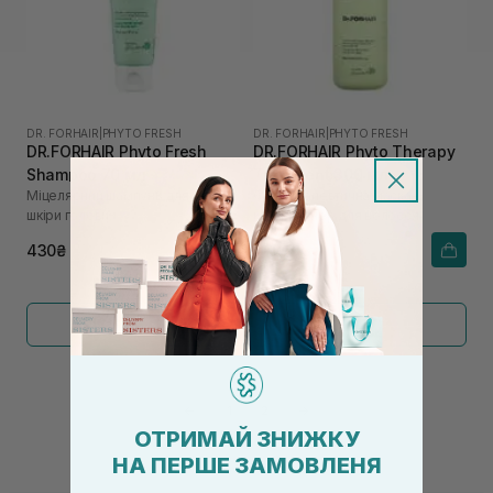
DR. FORHAIR
|
PHYTO FRESH
DR. FORHAIR
|
PHYTO FRESH
DR.FORHAIR Phyto Fresh
DR.FORHAIR Phyto Therapy
Shampoo 70 мл
Treatment 300 мл
Міцелярний шампунь для жирної
Фітотерапевтична маска-
шкіри голови
кондиціонер для волосся
430₴
760₴
Показати більше
←
1
2
→
ОТРИМАЙ ЗНИЖКУ
НА ПЕРШЕ ЗАМОВЛЕНЯ