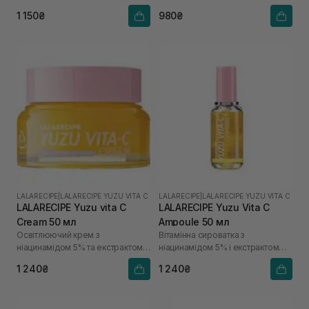
1 150₴
980₴
LALARECIPE
|
LALARECIPE YUZU VITA C
LALARECIPE
|
LALARECIPE YUZU VITA C
LALARECIPE Yuzu vita C
LALARECIPE Yuzu Vita C
Cream 50 мл
Ampoule 50 мл
Освітлюючий крем з
Вітамінна сироватка з
ніацинамідом 5% та екстрактом
ніацинамідом 5% і екстрактом
юдзу
юдзу
1 240₴
1 240₴