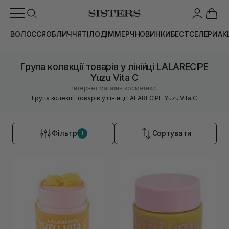
ВОЛОССЯ
ОБЛИЧЧЯ
ТІЛО
ДІМ
МЕРЧ
НОВИНКИ
БЕСТСЕЛЕРИ
АК
Група колекції товарів у лінійці LALARECIPE
Yuzu Vita C
|
Інтернет магазин косметики
Група колекції товарів у лінійці LALARECIPE Yuzu Vita C
Фільтр
Сортувати
1