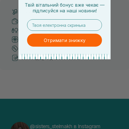
Твій вітальний бонус вже чекає —
підписуйся
на
наші новини!
Безкоштовна доставка від 3000 UAH
Безпечні способи оплати
email
Тільки оригінальна косметика
Система бонусів та лояльності
Отримати знижку
Кращі ціни та топ товари
Рекомендації від косметологів
@sisters_stelmakh в Instagram