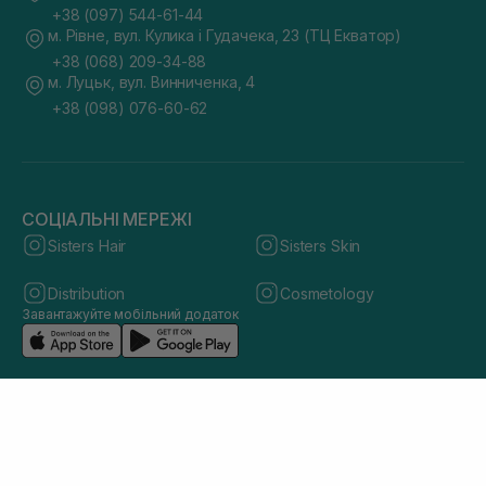
+38 (097) 544-61-44
м. Рівне, вул. Кулика і Гудачека, 23 (ТЦ Екватор)
+38 (068) 209-34-88
м. Луцьк, вул. Винниченка, 4
+38 (098) 076-60-62
СОЦІАЛЬНІ МЕРЕЖІ
Sisters Hair
Sisters Skin
Distribution
Cosmetology
Завантажуйте мобільний додаток
© 2026 sisters.co.ua. Всі права захищено