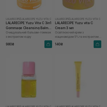
LALARECIPE
|
LALARECIPE YUZU VITA C
LALARECIPE
|
LALARECIPE YUZU VITA C
LALARECIPE Yuzu Vita C 3in1
LALARECIPE Yuzu vita C
Gommage Cleansing Balm
Cream 3 мл
Очищувальний бальзам-гоммаж
Освітлюючий крем з
50 мл
з екстрактом юдзу
ніацинамідом 5% та екстрактом
юдзу
980₴
140₴
LALARECIPE
|
LALARECIPE YUZU VITA C
LALARECIPE
|
LALARECIPE YUZU VITA C