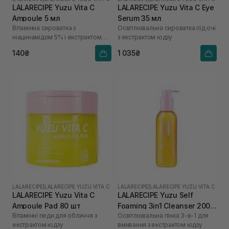
LALARECIPE Yuzu Vita C
LALARECIPE Yuzu Vita C Eye
Ampoule 5 мл
Serum 35 мл
Вітамінна сироватка з
Освітлювальна сироватка під очі
ніацинамідом 5% і екстрактом
з екстрактом юдзу
юдзу
140₴
1 035₴
LALARECIPE
|
LALARECIPE YUZU VITA C
LALARECIPE
|
LALARECIPE YUZU VITA C
LALARECIPE Yuzu Vita C
LALARECIPE Yuzu Self
Ampoule Pad 80 шт
Foaming 3in1 Cleanser 200
Вітамінні педи для обличчя з
Освітлювальна пінка 3-в-1 для
мл
екстрактом юдзу
вмивання з екстрактом юдзу