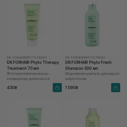
DR. FORHAIR
|
PHYTO FRESH
DR. FORHAIR
|
PHYTO FRESH
DR.FORHAIR Phyto Therapy
DR.FORHAIR Phyto Fresh
Treatment 70 мл
Shampoo 500 мл
Фітотерапевтична маска-
Міцелярний шампунь для жирної
кондиціонер для волосся
шкіри голови
430₴
1 090₴