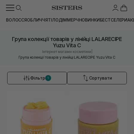
ВОЛОССЯ
ОБЛИЧЧЯ
ТІЛО
ДІМ
МЕРЧ
НОВИНКИ
БЕСТСЕЛЕРИ
АК
Група колекції товарів у лінійці LALARECIPE
Yuzu Vita C
|
Інтернет магазин косметики
Група колекції товарів у лінійці LALARECIPE Yuzu Vita C
Фільтр
Сортувати
1