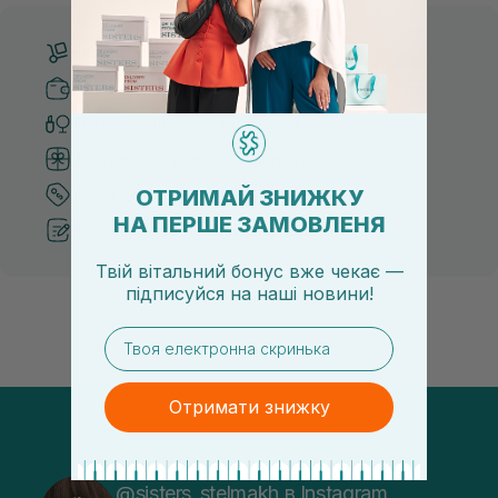
Безкоштовна доставка від 3000 UAH
Безпечні способи оплати
Тільки оригінальна косметика
Система бонусів та лояльності
ОТРИМАЙ ЗНИЖКУ
Кращі ціни та топ товари
НА ПЕРШЕ ЗАМОВЛЕНЯ
Рекомендації від косметологів
Твій вітальний бонус вже чекає —
підписуйся
на
наші новини!
email
Отримати знижку
@sisters_stelmakh в Instagram