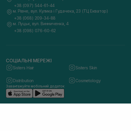
+38 (097) 544-61-44
м. Рівне, вул. Кулика і Гудачека, 23 (ТЦ Екватор)
+38 (068) 209-34-88
м. Луцьк, вул. Винниченка, 4
+38 (098) 076-60-62
СОЦІАЛЬНІ МЕРЕЖІ
Sisters Hair
Sisters Skin
Distribution
Cosmetology
Завантажуйте мобільний додаток
© 2026 sisters.co.ua. Всі права захищено