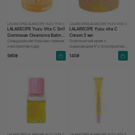
LALARECIPE
|
LALARECIPE YUZU VITA C
LALARECIPE
|
LALARECIPE YUZU VITA C
LALARECIPE Yuzu Vita C 3in1
LALARECIPE Yuzu vita C
Gommage Cleansing Balm
Cream 3 мл
Очищувальний бальзам-гоммаж
Освітлюючий крем з
50 мл
з екстрактом юдзу
ніацинамідом 5% та екстрактом
юдзу
980₴
140₴
LALARECIPE
|
LALARECIPE YUZU VITA C
LALARECIPE
|
LALARECIPE YUZU VITA C