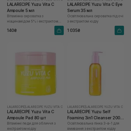
LALARECIPE Yuzu Vita C
LALARECIPE Yuzu Vita C Eye
Ampoule 5 мл
Serum 35 мл
Вітамінна сироватка з
Освітлювальна сироватка під очі
ніацинамідом 5% і екстрактом
з екстрактом юдзу
юдзу
140₴
1 035₴
LALARECIPE
|
LALARECIPE YUZU VITA C
LALARECIPE
|
LALARECIPE YUZU VITA C
LALARECIPE Yuzu Vita C
LALARECIPE Yuzu Self
Ampoule Pad 80 шт
Foaming 3in1 Cleanser 200
Вітамінні педи для обличчя з
Освітлювальна пінка 3-в-1 для
мл
екстрактом юдзу
вмивання з екстрактом юдзу