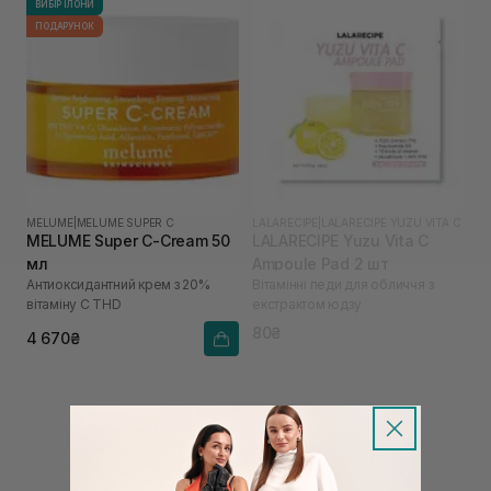
ВИБІР ІЛОНИ
ПОДАРУНОК
MELUME
|
MELUME SUPER C
LALARECIPE
|
LALARECIPE YUZU VITA C
MELUME Super C-Cream 50
LALARECIPE Yuzu Vita C
мл
Ampoule Pad 2 шт
Антиоксидантний крем з 20%
Вітамінні педи для обличчя з
вітаміну С THD
екстрактом юдзу
80₴
4 670₴