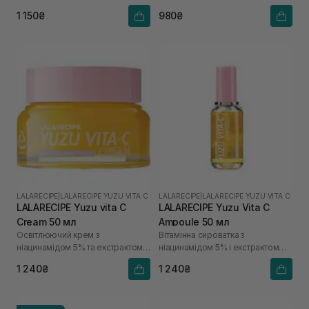
1 150₴
980₴
LALARECIPE
|
LALARECIPE YUZU VITA C
LALARECIPE
|
LALARECIPE YUZU VITA C
LALARECIPE Yuzu vita C
LALARECIPE Yuzu Vita C
Cream 50 мл
Ampoule 50 мл
Освітлюючий крем з
Вітамінна сироватка з
ніацинамідом 5% та екстрактом
ніацинамідом 5% і екстрактом
юдзу
юдзу
1 240₴
1 240₴