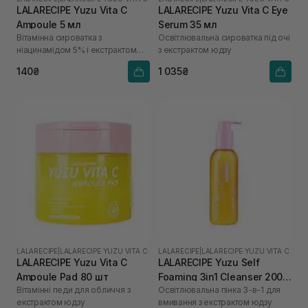
LALARECIPE Yuzu Vita C
LALARECIPE Yuzu Vita C Eye
Ampoule 5 мл
Serum 35 мл
Вітамінна сироватка з
Освітлювальна сироватка під очі
ніацинамідом 5% і екстрактом
з екстрактом юдзу
юдзу
140₴
1 035₴
LALARECIPE
|
LALARECIPE YUZU VITA C
LALARECIPE
|
LALARECIPE YUZU VITA C
LALARECIPE Yuzu Vita C
LALARECIPE Yuzu Self
Ampoule Pad 80 шт
Foaming 3in1 Cleanser 200
Вітамінні педи для обличчя з
Освітлювальна пінка 3-в-1 для
мл
екстрактом юдзу
вмивання з екстрактом юдзу