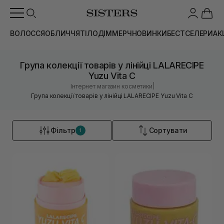
ВОЛОССЯ
ОБЛИЧЧЯ
ТІЛО
ДІМ
МЕРЧ
НОВИНКИ
БЕСТСЕЛЕРИ
АК
Група колекції товарів у лінійці LALARECIPE
Yuzu Vita C
|
Інтернет магазин косметики
Група колекції товарів у лінійці LALARECIPE Yuzu Vita C
Фільтр
Сортувати
1