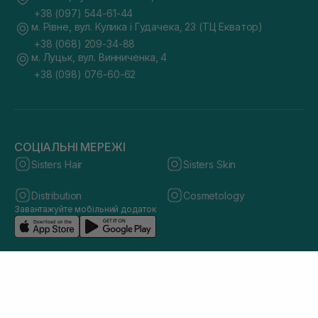
+38 (097) 544-61-44
м. Рівне, вул. Кулика і Гудачека, 23 (ТЦ Екватор)
+38 (068) 209-34-88
м. Луцьк, вул. Винниченка, 4
+38 (098) 076-60-62
СОЦІАЛЬНІ МЕРЕЖІ
Sisters Hair
Sisters Skin
Distribution
Cosmetology
Завантажуйте мобільний додаток
© 2026 sisters.co.ua. Всі права захищено