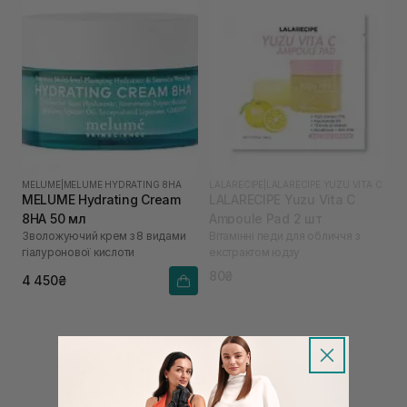
MELUME
|
MELUME HYDRATING 8HA
LALARECIPE
|
LALARECIPE YUZU VITA C
MELUME Hydrating Cream
LALARECIPE Yuzu Vita C
8HA 50 мл
Ampoule Pad 2 шт
Зволожуючий крем з 8 видами
Вітамінні педи для обличчя з
гіалуронової кислоти
екстрактом юдзу
80₴
4 450₴