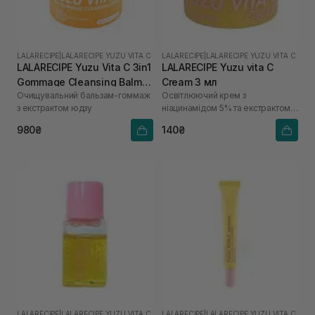
LALARECIPE
|
LALARECIPE YUZU VITA C
LALARECIPE
|
LALARECIPE YUZU VITA C
LALARECIPE Yuzu Vita C 3in1
LALARECIPE Yuzu vita C
Gommage Cleansing Balm
Cream 3 мл
Очищувальний бальзам-гоммаж
Освітлюючий крем з
50 мл
з екстрактом юдзу
ніацинамідом 5% та екстрактом
юдзу
980₴
140₴
LALARECIPE
|
LALARECIPE YUZU VITA C
LALARECIPE
|
LALARECIPE YUZU VITA C