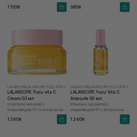
1 150₴
980₴
LALARECIPE
|
LALARECIPE YUZU VITA C
LALARECIPE
|
LALARECIPE YUZU VITA C
LALARECIPE Yuzu vita C
LALARECIPE Yuzu Vita C
Cream 50 мл
Ampoule 50 мл
Освітлюючий крем з
Вітамінна сироватка з
ніацинамідом 5% та екстрактом
ніацинамідом 5% і екстрактом
юдзу
юдзу
1 240₴
1 240₴