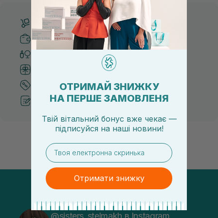
Безкоштовна доставка від 3000 UAH
Безпечні способи оплати
Тільки оригінальна косметика
Система бонусів та лояльності
ОТРИМАЙ ЗНИЖКУ
Кращі ціни та топ товари
НА ПЕРШЕ ЗАМОВЛЕНЯ
Рекомендації від косметологів
Твій вітальний бонус вже чекає —
підписуйся
на
наші новини!
email
Отримати знижку
@sisters_stelmakh в Instagram