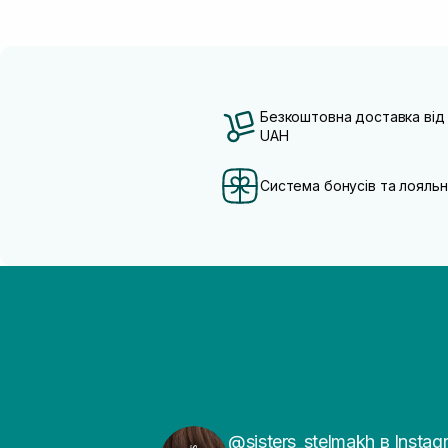
Безкоштовна доставка від
UAH
Система бонусів та лояльн
@sisters_stelmakh в Instag