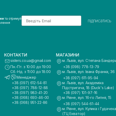
Email
ини
та отримуй
підписатись
влення
КОНТАКТИ
МАГАЗИНИ
sisters.co.ua@gmail.com
м. Львів, вул. Степана Бандер
Пн.-Пт. з 10:00 до 19:00
+38 (098) 778-13-79
Сб.-Нд. з 11:00 до 18:00
м. Львів, вул. Івана Франка, 36
Менеджер
+38 (097) 611-95-94
+38 (097) 612-54-81
м. Львів, вул. Академіка
+38 (097) 788-12-88
Підстригача, 1В (Duck's Lake)
+38 (097) 983-41-20
+38 (097) 101-97-16
+38 (068) 693-46-00
м. Рівне, вул. 16-го Липня, 15
+38 (068) 951-22-86
+38 (097) 544-61-44
м. Рівне, вул. Кулика і Гудачека
(ТЦ Екватор)