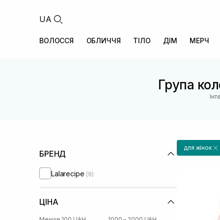
UA
ВОЛОССЯ
ОБЛИЧЧЯ
ТІЛО
ДІМ
МЕРЧ
Група кол
Інт
для жінок
БРЕНД
Lalarecipe
(9)
ЦІНА
Менше 100 UAH
1000 – 2000 UAH