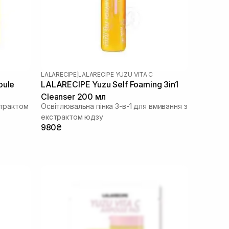
LALARECIPE
|
LALARECIPE YUZU VITA C
oule
LALARECIPE Yuzu Self Foaming 3in1
Cleanser 200 мл
страктом
Освітлювальна пінка 3-в-1 для вмивання з
екстрактом юдзу
980₴