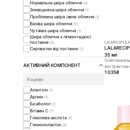
Нормальна шкіра обличчя
(8)
Зневоднена шкіра обличчя
(1)
Проблемна шкіра /акне обличчя
(1)
Вікова шкіра обличчя
(9)
Чутлива шкіра обличчя
(1)
Шкіра обличчя з пігментацією/
постакне
LALARECIPE
|
LA
(8)
LALARECIPE
Сироватки від постакне
(1)
35 мл
Освітлювальн
АКТИВНИЙ КОМПОНЕНТ
екстрактом
1 035₴
Алантоїн
(1)
Аргінін
(1)
Бісаболол
(2)
Вітамін C
(7)
Гліколева кислота
(4)
Глюконолактон
(8)