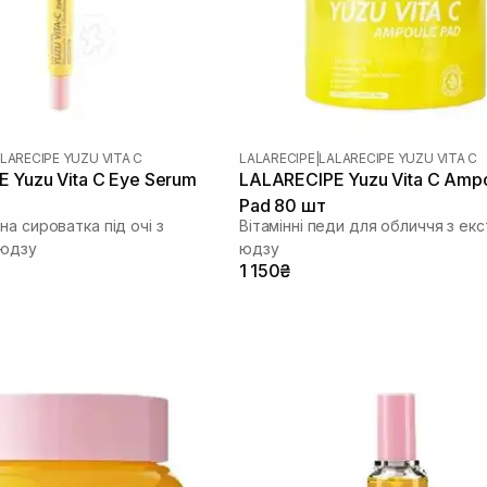
LARECIPE YUZU VITA C
LALARECIPE
|
LALARECIPE YUZU VITA C
 Yuzu Vita C Eye Serum
LALARECIPE Yuzu Vita C Amp
Pad 80 шт
а сироватка під очі з
Вітамінні педи для обличчя з ек
 юдзу
юдзу
1 150₴