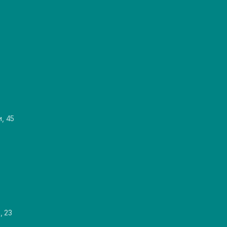
и, 45
, 23