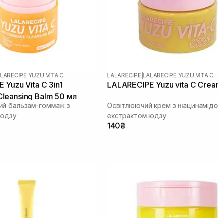
LARECIPE YUZU VITA C
LALARECIPE
|
LALARECIPE YUZU VITA C
 Yuzu Vita C 3in1
LALARECIPE Yuzu vita C Crea
eansing Balm 50 мл
й бальзам-гоммаж з
Освітлюючий крем з ніацинамід
 юдзу
екстрактом юдзу
140₴