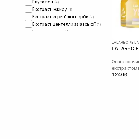
Глутатіон
(4)
Екстракт інжиру
(1)
Екстракт кори білої верби
(2)
Екстракт центелли азіатської
(1)
Екстракт юдзу
(9)
Кераміди
(5)
LALARECIPE
|
LA
Колаген
(1)
LALARECIPE
Лінолева кислота
(1)
Ніацинамід
Освітлюючий
(9)
екстрактом
Олія ши
(1)
1 240₴
Пантенол
(1)
Саліцилова кислота
(1)