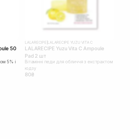
LALARECIPE
|
LALARECIPE YUZU VITA C
oule 50
LALARECIPE Yuzu Vita C Ampoule
Pad 2 шт
дом 5% і
Вітамінні педи для обличчя з екстрактом
юдзу
80₴