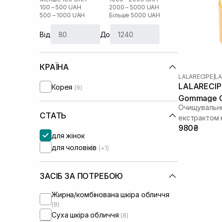
100 – 500 UAH
2000 – 5000 UAH
500 – 1000 UAH
Більше 5000 UAH
Від
До
КРАЇНА
LALARECIPE
|
LA
LALARECIPE
Корея
(9)
Gommage Cl
Очищувальни
СТАТЬ
екстрактом
980₴
для жінок
для чоловіків
(+1)
ЗАСІБ ЗА ПОТРЕБОЮ
Жирна/комбінована шкіра обличчя
(8)
Суха шкіра обличчя
(8)