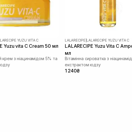
LARECIPE YUZU VITA C
LALARECIPE
|
LALARECIPE YUZU VITA C
 Yuzu vita C Cream 50 мл
LALARECIPE Yuzu Vita C Amp
мл
 крем з ніацинамідом 5% та
Вітамінна сироватка з ніацинамі
 юдзу
екстрактом юдзу
1 240₴