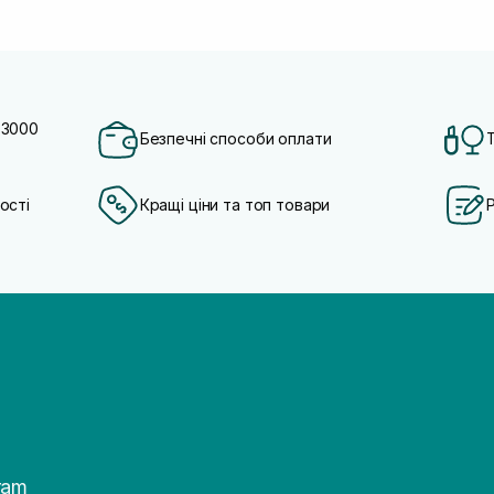
 3000
Безпечні способи оплати
ості
Кращі ціни та топ товари
ram