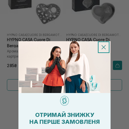
HYPNO CASA
|
CUORE DI BERGAMOTTO
HYPNO CASA
|
CUORE DI BERGAMOTTO
HYPNO CASA Cuore Di
HYPNO CASA Cuore Di
Bergamotto
Bergamotto
Аромадифузор змінний
Аромадифузор "Серце" в
картридж "Серце"
машину
285₴
690₴
Показати більше
←
1
2
→
ОТРИМАЙ ЗНИЖКУ
НА ПЕРШЕ ЗАМОВЛЕНЯ