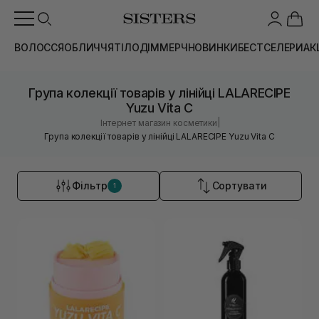
ВОЛОССЯ
ОБЛИЧЧЯ
ТІЛО
ДІМ
МЕРЧ
НОВИНКИ
БЕСТСЕЛЕРИ
АК
Група колекції товарів у лінійці LALARECIPE
Yuzu Vita C
|
Інтернет магазин косметики
Група колекції товарів у лінійці LALARECIPE Yuzu Vita C
Фільтр
Сортувати
1