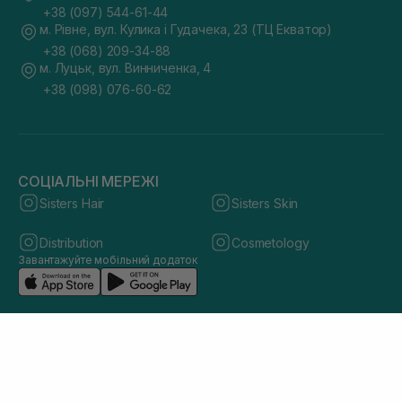
+38 (097) 544-61-44
м. Рівне, вул. Кулика і Гудачека, 23 (ТЦ Екватор)
+38 (068) 209-34-88
м. Луцьк, вул. Винниченка, 4
+38 (098) 076-60-62
СОЦІАЛЬНІ МЕРЕЖІ
Sisters Hair
Sisters Skin
Distribution
Cosmetology
Завантажуйте мобільний додаток
© 2026 sisters.co.ua. Всі права захищено