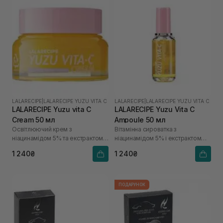
LALARECIPE
|
LALARECIPE YUZU VITA C
LALARECIPE
|
LALARECIPE YUZU VITA C
LALARECIPE Yuzu vita C
LALARECIPE Yuzu Vita C
Cream 50 мл
Ampoule 50 мл
Освітлюючий крем з
Вітамінна сироватка з
ніацинамідом 5% та екстрактом
ніацинамідом 5% і екстрактом
юдзу
юдзу
1 240₴
1 240₴
ПОДАРУНОК