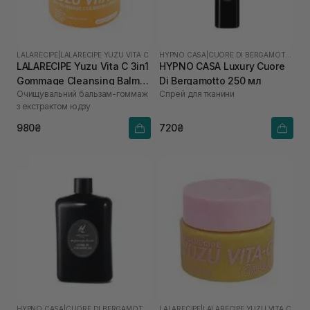
LALARECIPE
|
LALARECIPE YUZU VITA C
HYPNO CASA
|
CUORE DI BERGAMOTTO
LALARECIPE Yuzu Vita C 3in1
HYPNO CASA Luxury Cuore
Gommage Cleansing Balm
Di Bergamotto 250 мл
Очищувальний бальзам-гоммаж
Спрей для тканини
50 мл
з екстрактом юдзу
980₴
720₴
HYPNO CASA
|
CUORE DI BERGAMOTTO
LALARECIPE
|
LALARECIPE YUZU VITA C