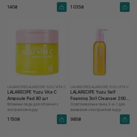
юдзу
140₴
1 035₴
LALARECIPE
|
LALARECIPE YUZU VITA C
LALARECIPE
|
LALARECIPE YUZU VITA C
LALARECIPE Yuzu Vita C
LALARECIPE Yuzu Self
Ampoule Pad 80 шт
Foaming 3in1 Cleanser 200
Вітамінні педи для обличчя з
Освітлювальна пінка 3-в-1 для
мл
екстрактом юдзу
вмивання з екстрактом юдзу
1 150₴
980₴