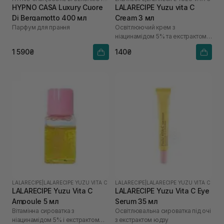
HYPNO CASA Luxury Cuore
LALARECIPE Yuzu vita C
Di Bergamotto 400 мл
Cream 3 мл
Парфум для прання
Освітлюючий крем з
ніацинамідом 5% та екстрактом
юдзу
1 590₴
140₴
LALARECIPE
|
LALARECIPE YUZU VITA C
LALARECIPE
|
LALARECIPE YUZU VITA C
LALARECIPE Yuzu Vita C
LALARECIPE Yuzu Vita C Eye
Ampoule 5 мл
Serum 35 мл
Вітамінна сироватка з
Освітлювальна сироватка під очі
ніацинамідом 5% і екстрактом
з екстрактом юдзу