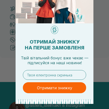
Безкоштовна доставка від 3000 UAH
Безпечні способи оплати
Тільки оригінальна косметика
Система бонусів та лояльності
Кращі ціни та топ товари
ОТРИМАЙ ЗНИЖКУ
НА ПЕРШЕ ЗАМОВЛЕНЯ
Рекомендації від косметологів
Твій вітальний бонус вже чекає —
підписуйся
на
наші новини!
email
Отримати знижку
@sisters_stelmakh в Instagram