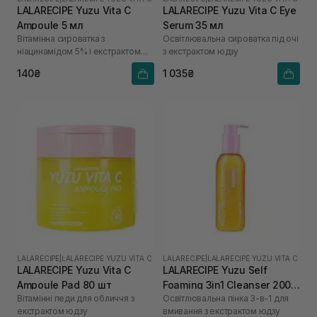
LALARECIPE Yuzu Vita C
LALARECIPE Yuzu Vita C Eye
Ampoule 5 мл
Serum 35 мл
Вітамінна сироватка з
Освітлювальна сироватка під очі
ніацинамідом 5% і екстрактом
з екстрактом юдзу
юдзу
140₴
1 035₴
LALARECIPE
|
LALARECIPE YUZU VITA C
LALARECIPE
|
LALARECIPE YUZU VITA C
LALARECIPE Yuzu Vita C
LALARECIPE Yuzu Self
Ampoule Pad 80 шт
Foaming 3in1 Cleanser 200
Вітамінні педи для обличчя з
Освітлювальна пінка 3-в-1 для
мл
екстрактом юдзу
вмивання з екстрактом юдзу