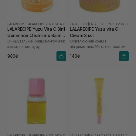
LALARECIPE
|
LALARECIPE YUZU VITA C
LALARECIPE
|
LALARECIPE YUZU VITA C
LALARECIPE Yuzu Vita C 3in1
LALARECIPE Yuzu vita C
Gommage Cleansing Balm
Cream 3 мл
Очищувальний бальзам-гоммаж
Освітлюючий крем з
50 мл
з екстрактом юдзу
ніацинамідом 5% та екстрактом
юдзу
980₴
140₴
LALARECIPE
|
LALARECIPE YUZU VITA C
LALARECIPE
|
LALARECIPE YUZU VITA C