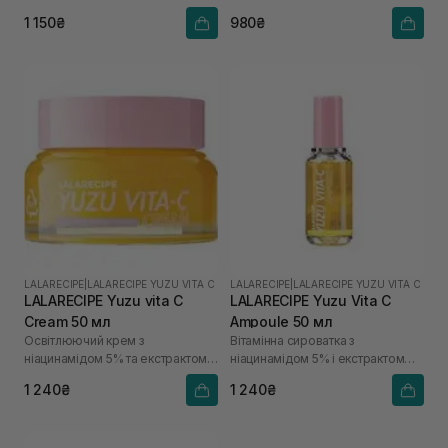
1 150₴
980₴
LALARECIPE
|
LALARECIPE YUZU VITA C
LALARECIPE
|
LALARECIPE YUZU VITA C
LALARECIPE Yuzu vita C
LALARECIPE Yuzu Vita C
Cream 50 мл
Ampoule 50 мл
Освітлюючий крем з
Вітамінна сироватка з
ніацинамідом 5% та екстрактом
ніацинамідом 5% і екстрактом
юдзу
юдзу
1 240₴
1 240₴