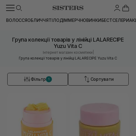
ВОЛОССЯ
ОБЛИЧЧЯ
ТІЛО
ДІМ
МЕРЧ
НОВИНКИ
БЕСТСЕЛЕРИ
АК
Група колекції товарів у лінійці LALARECIPE
Yuzu Vita C
|
Інтернет магазин косметики
Група колекції товарів у лінійці LALARECIPE Yuzu Vita C
Фільтр
Сортувати
1