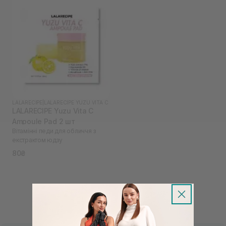
LALARECIPE
|
LALARECIPE YUZU VITA C
LALARECIPE Yuzu Vita C
Ampoule Pad 2 шт
Вітамінні педи для обличчя з
екстрактом юдзу
80₴