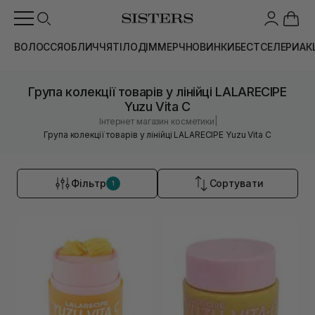
ВОЛОССЯ
ОБЛИЧЧЯ
ТІЛО
ДІМ
МЕРЧ
НОВИНКИ
БЕСТСЕЛЕРИ
АК
Група колекції товарів у лінійці LALARECIPE
Yuzu Vita C
|
Інтернет магазин косметики
Група колекції товарів у лінійці LALARECIPE Yuzu Vita C
Фільтр
Сортувати
1