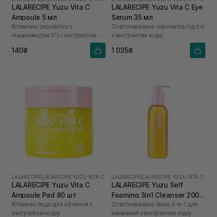
LALARECIPE Yuzu Vita C
LALARECIPE Yuzu Vita C Eye
Ampoule 5 мл
Serum 35 мл
Вітамінна сироватка з
Освітлювальна сироватка під очі
ніацинамідом 5% і екстрактом
з екстрактом юдзу
юдзу
140₴
1 035₴
LALARECIPE
|
LALARECIPE YUZU VITA C
LALARECIPE
|
LALARECIPE YUZU VITA C
LALARECIPE Yuzu Vita C
LALARECIPE Yuzu Self
Ampoule Pad 80 шт
Foaming 3in1 Cleanser 200
Вітамінні педи для обличчя з
Освітлювальна пінка 3-в-1 для
мл
екстрактом юдзу
вмивання з екстрактом юдзу