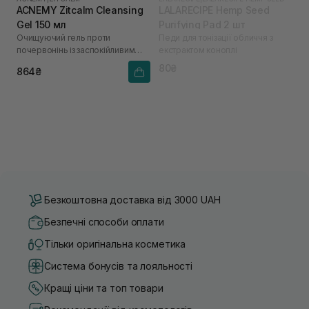
ACNEMY Zitcalm Cleansing
LALARECIPE Hemp Seed
Gel 150 мл
Purifying Pad 2 шт
Очищуючий гель проти
Педи для тонізації обличчя з
почервонінь із заспокійливим
екстрактом коноплі
ефектом
80₴
864₴
Безкоштовна доставка від 3000 UAH
Безпечні способи оплати
Тільки оригінальна косметика
Система бонусів та лояльності
Кращі ціни та топ товари