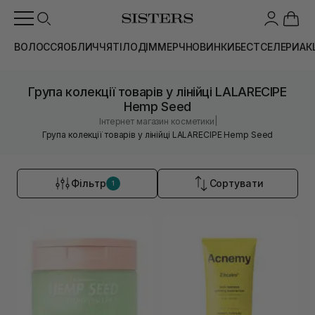
ВОЛОССЯ
ОБЛИЧЧЯ
ТІЛО
ДІМ
МЕРЧ
НОВИНКИ
БЕСТСЕЛЕРИ
АК
Група колекції товарів у лінійці LALARECIPE
Hemp Seed
|
Інтернет магазин косметики
Група колекції товарів у лінійці LALARECIPE Hemp Seed
Фільтр
Сортувати
1