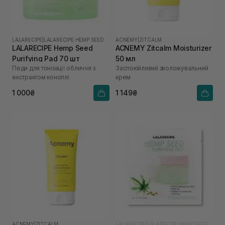
LALARECIPE
|
LALARECIPE HEMP SEED
ACNEMY
|
ZITCALM
LALARECIPE Hemp Seed
ACNEMY Zitcalm Moisturizer
Purifying Pad 70 шт
50 мл
Педи для тонізації обличчя з
Заспокійливий зволожувальний
екстрактом коноплі
крем
1 000₴
1 149₴
ACNEMY
|
ZITCALM
LALARECIPE
|
LALARECIPE HEMP SEED