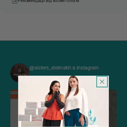
Рекомендації від косметологів
@sisters_stelmakh в Instagram
Підписатися