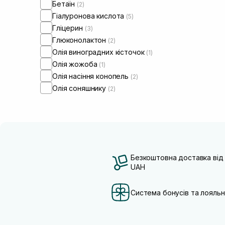
Бетаїн
(2)
Гіалуронова кислота
(5)
Гліцерин
(3)
Глюконолактон
(2)
Олія виноградних кісточок
(1)
Олія жожоба
(1)
Олія насіння конопель
(2)
Олія соняшнику
(2)
Безкоштовна доставка від
UAH
Система бонусів та лояльн