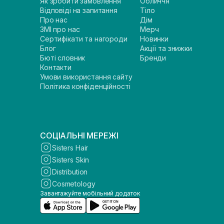
Як зробити замовлення
Обличчя
Відповіді на запитання
Тіло
Про нас
Дім
ЗМІ про нас
Мерч
Сертифікати та нагороди
Новинки
Блог
Акції та знижки
Бюті словник
Бренди
Контакти
Умови використання сайту
Політика конфіденційності
СОЦІАЛЬНІ МЕРЕЖІ
Sisters Hair
Sisters Skin
Distribution
Cosmetology
Завантажуйте мобільний додаток