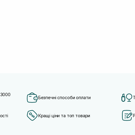
 3000
Безпечні способи оплати
ості
Кращі ціни та топ товари