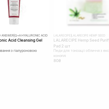
D ANSWER
|
Q+A HYALURONIC ACID
LALARECIPE
|
LALARECIPE HEMP SEED
nic Acid Cleansing Gel
LALARECIPE Hemp Seed Purif
Pad 2 шт
ивання з гіалуроновою
Педи для тонізації обличчя з ек
коноплі
80₴