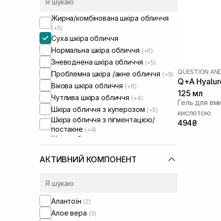
Жирна/комбінована шкіра обличчя
(+5)
Суха шкіра обличчя
Нормальна шкіра обличчя
(+6)
Зневоднена шкіра обличчя
(+5)
QUESTION AN
Проблемна шкіра /акне обличчя
(+5)
Q+A Hyaluro
Вікова шкіра обличчя
(+6)
125 мл
Чутлива шкіра обличчя
(+4)
Гель для вм
Шкіра обличчя з куперозом
(+5)
кислотою
Шкіра обличчя з пігментацією/
494₴
постакне
(+4)
Шкіра обличчя з розширеними
порами
(+3)
Шкіра обличчя з порушеним
АКТИВНИЙ КОМПОНЕНТ
барʼєром
(+5)
Шкіра обличчя з порушеним
мікробіомом
(+4)
Суха/зневоднена шкіра тіла
(+2)
Алантоїн
(2)
Чутлива шкіра тіла
(+2)
Алое вера
(3)