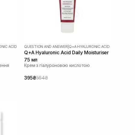
NIC ACID
QUESTION AND ANSWER
|
Q+A HYALURONIC ACID
Q+A Hyaluronic Acid Daily Moisturiser
75 мл
ення
Крем з гіалуроновою кислотою
395₴
564₴