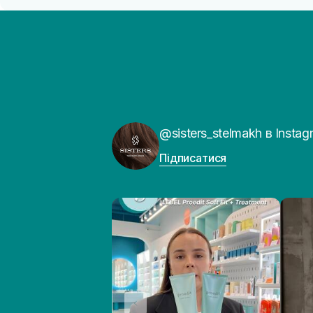
@sisters_stelmakh в Instag
Підписатися