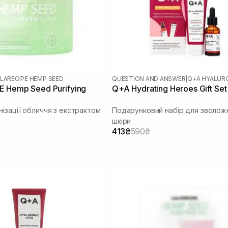
LARECIPE HEMP SEED
QUESTION AND ANSWER
|
Q+A HYALURO
 Hemp Seed Purifying
Q+A Hydrating Heroes Gift Set
ізації обличчя з екстрактом
Подарунковий набір для зволож
шкіри
413₴
590₴