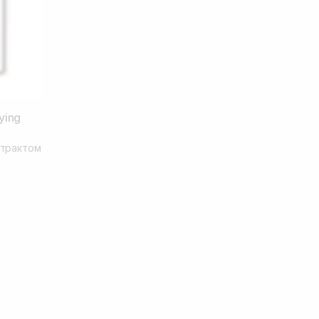
ying
страктом