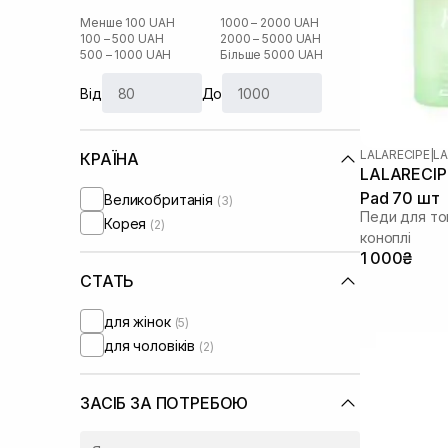
Менше 100 UAH
1000 – 2000 UAH
100 – 500 UAH
2000 – 5000 UAH
500 – 1000 UAH
Більше 5000 UAH
Від
До
LALARECIPE
|
LA
КРАЇНА
LALARECIPE
Pad 70 шт
Великобританія
(3)
Педи для тон
Корея
(2)
коноплі
1 000₴
СТАТЬ
для жінок
(5)
для чоловіків
(2)
ЗАСІБ ЗА ПОТРЕБОЮ