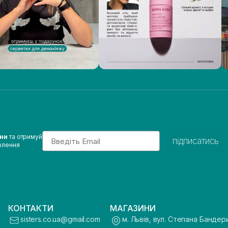
Email
ини
та отримуй
підписатись
влення
КОНТАКТИ
МАГАЗИНИ
sisters.co.ua@gmail.com
м. Львів, вул. Степана Бандер