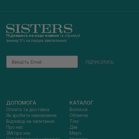
Підпишись на наші новини
та отримуй
знижку 5% на перше замовлення
Email
підписатись
ДОПОМОГА
КАТАЛОГ
Оплата та доставка
Волосся
Як зробити замовлення
Обличчя
Відповіді на запитання
Тіло
Про нас
Дім
ЗМІ про нас
Мерч
Сертифікати та нагороди
Новинки