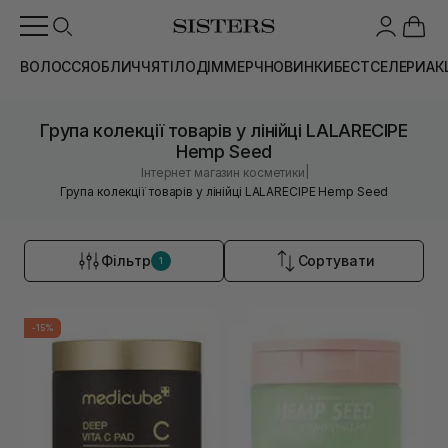
ВОЛОССЯ
ОБЛИЧЧЯ
ТІЛО
ДІМ
МЕРЧ
НОВИНКИ
БЕСТСЕЛЕРИ
АК
Група колекції товарів у лінійці LALARECIPE
Hemp Seed
|
Інтернет магазин косметики
Група колекції товарів у лінійці LALARECIPE Hemp Seed
Фільтр
Сортувати
1
-15%