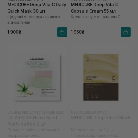
MEDICUBE Deep Vita C Daily
MEDICUBE Deep Vita C
Quick Mask 30 шт
Capsule Cream 55 мл
Щоденні маски для швидкого
Крем-капсули з вітаміном С
відновлення
1 900₴
1 950₴
LALARECIPE
|
LALARECIPE HEMP SEED
MEDICUBE
|
DEEP VITA C
LALARECIPE Hemp Seed
MEDICUBE Deep Vita C Mask
Purifying Pad 2 шт
Педи для тонізації обличчя з
Маска з вітаміном С для
екстрактом коноплі
глибокого відновлення та