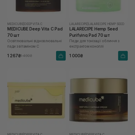
MEDICUBE
|
DEEP VITA C
LALARECIPE
|
LALARECIPE HEMP SEED
MEDICUBE Deep Vita C Pad
LALARECIPE Hemp Seed
70 шт
Purifying Pad 70 шт
Освітлювальні відновлювальні
Педи для тонізації обличчя з
пади з вітаміном C
екстрактом коноплі
1 267₴
1 000₴
1 490₴
MEDICUBE
|
DEEP VITA C
MEDICUBE
|
DEEP VITA C