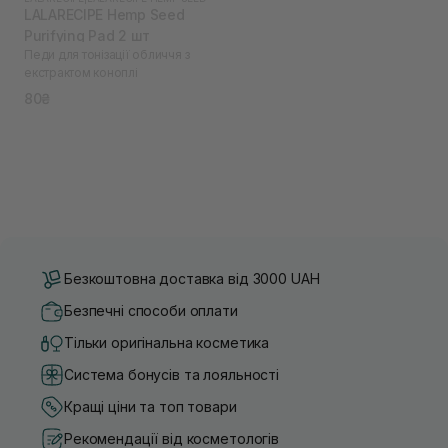
LALARECIPE Hemp Seed
Purifying Pad 2 шт
Педи для тонізації обличчя з
екстрактом коноплі
80₴
Безкоштовна доставка від 3000 UAH
Безпечні способи оплати
Тільки оригінальна косметика
Система бонусів та лояльності
Кращі ціни та топ товари
Рекомендації від косметологів