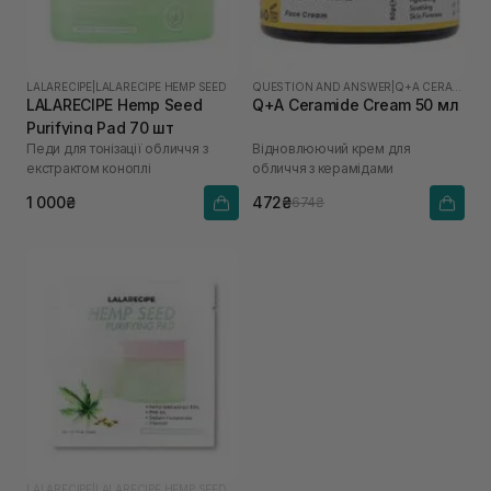
LALARECIPE
|
LALARECIPE HEMP SEED
QUESTION AND ANSWER
|
Q+A CERAMIDE
LALARECIPE Hemp Seed
Q+A Ceramide Cream 50 мл
Purifying Pad 70 шт
Педи для тонізації обличчя з
Відновлюючий крем для
екстрактом коноплі
обличчя з керамідами
1 000₴
472₴
674₴
LALARECIPE
|
LALARECIPE HEMP SEED