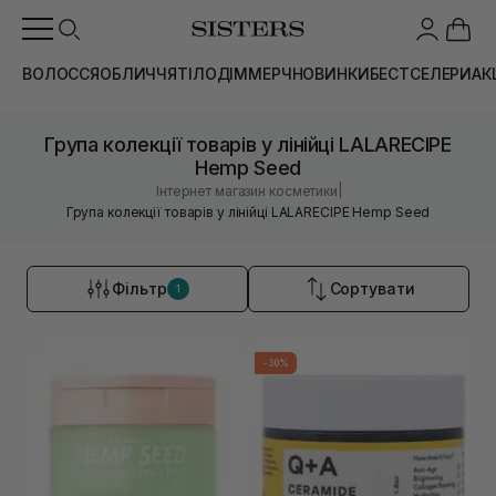
ВОЛОССЯ
ОБЛИЧЧЯ
ТІЛО
ДІМ
МЕРЧ
НОВИНКИ
БЕСТСЕЛЕРИ
АК
Група колекції товарів у лінійці LALARECIPE
Hemp Seed
|
Інтернет магазин косметики
Група колекції товарів у лінійці LALARECIPE Hemp Seed
Фільтр
Сортувати
1
-30%