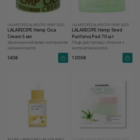
LALARECIPE
|
LALARECIPE HEMP SEED
LALARECIPE
|
LALARECIPE HEMP SEED
LALARECIPE Hemp Cica
LALARECIPE Hemp Seed
Cream 5 мл
Purifying Pad 70 шт
Зволожуючий крем з екстрактом
Педи для тонізації обличчя з
насіння коноплі
екстрактом коноплі
140₴
1 000₴
ROUND LAB
|
ROUND LAB VITA NIACINAMIDE
LALARECIPE
|
LALARECIPE HEMP SEED