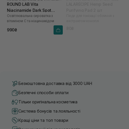
ROUND LAB Vita
LALARECIPE Hemp Seed
Niacinamide Dark Spot
Purifying Pad 2 шт
Освітлювальна сироватка з
Педи для тонізації обличчя з
Serum 30 мл
вітаміном C та ніацинамідом
екстрактом коноплі
80₴
990₴
Безкоштовна доставка від 3000 UAH
Безпечні способи оплати
Тільки оригінальна косметика
Система бонусів та лояльності
Кращі ціни та топ товари