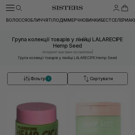
ВОЛОССЯ
ОБЛИЧЧЯ
ТІЛО
ДІМ
МЕРЧ
НОВИНКИ
БЕСТСЕЛЕРИ
АК
Група колекції товарів у лінійці LALARECIPE
Hemp Seed
|
Інтернет магазин косметики
Група колекції товарів у лінійці LALARECIPE Hemp Seed
Фільтр
Сортувати
1