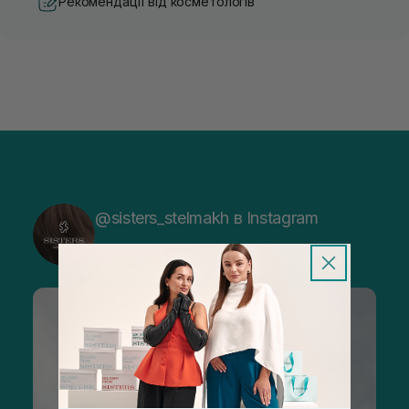
Рекомендації від косметологів
@sisters_stelmakh в Instagram
Підписатися