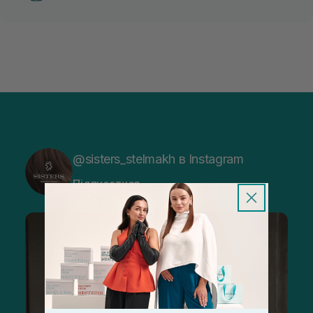
@sisters_stelmakh в Instagram
Підписатися