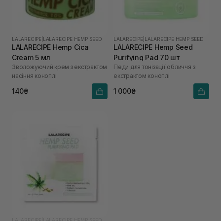
LALARECIPE
|
LALARECIPE HEMP SEED
LALARECIPE
|
LALARECIPE HEMP SEED
LALARECIPE Hemp Cica
LALARECIPE Hemp Seed
Cream 5 мл
Purifying Pad 70 шт
Зволожуючий крем з екстрактом
Педи для тонізації обличчя з
насіння коноплі
екстрактом коноплі
140₴
1 000₴
LALARECIPE
|
LALARECIPE HEMP SEED