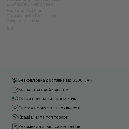
LALARECIPE Hemp Seed
Purifying Pad 2 шт
Педи для тонізації обличчя з
екстрактом коноплі
80₴
Безкоштовна доставка від 3000 UAH
Безпечні способи оплати
Тільки оригінальна косметика
Система бонусів та лояльності
Кращі ціни та топ товари
Рекомендації від косметологів