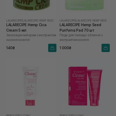
LALARECIPE
|
LALARECIPE HEMP SEED
LALARECIPE
|
LALARECIPE HEMP SEED
LALARECIPE Hemp Cica
LALARECIPE Hemp Seed
Cream 5 мл
Purifying Pad 70 шт
Зволожуючий крем з екстрактом
Педи для тонізації обличчя з
насіння коноплі
екстрактом коноплі
140₴
1 000₴
PEROLITE
|
CLOZAC
PEROLITE
|
CLOZAC