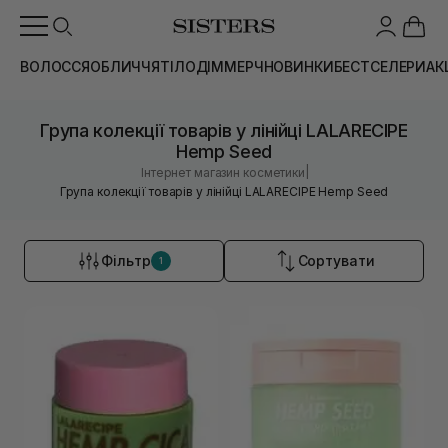
ВОЛОССЯ
ОБЛИЧЧЯ
ТІЛО
ДІМ
МЕРЧ
НОВИНКИ
БЕСТСЕЛЕРИ
АК
Група колекції товарів у лінійці LALARECIPE
Hemp Seed
|
Інтернет магазин косметики
Група колекції товарів у лінійці LALARECIPE Hemp Seed
Фільтр
Сортувати
1