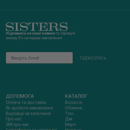
Підпишись на наші новини
та отримуй
знижку 5% на перше замовлення
Email
підписатись
ДОПОМОГА
КАТАЛОГ
Оплата та доставка
Волосся
Як зробити замовлення
Обличчя
Відповіді на запитання
Тіло
Про нас
Дім
ЗМІ про нас
Мерч
Сертифікати та нагороди
Новинки