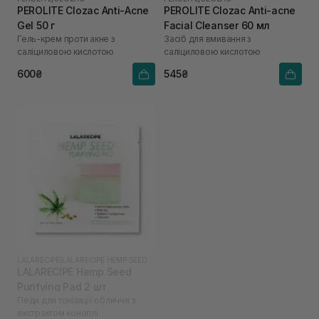
PEROLITE Clozac Anti-Acne
PEROLITE Clozac Anti-acne
Gel 50 г
Facial Cleanser 60 мл
Гель-крем проти акне з
Засіб для вмивання з
саліциловою кислотою
саліциловою кислотою
600₴
545₴
LALARECIPE
|
LALARECIPE HEMP SEED
LALARECIPE Hemp Seed
Purifying Pad 2 шт
Педи для тонізації обличчя з
екстрактом коноплі