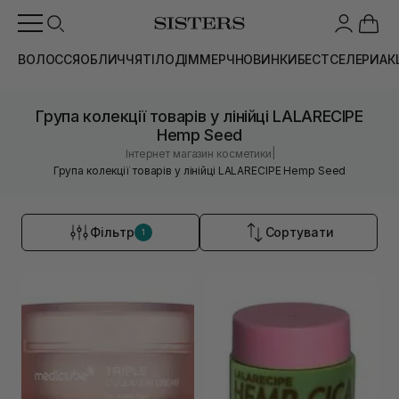
ВОЛОССЯ
ОБЛИЧЧЯ
ТІЛО
ДІМ
МЕРЧ
НОВИНКИ
БЕСТСЕЛЕРИ
АК
Група колекції товарів у лінійці LALARECIPE
Hemp Seed
|
Інтернет магазин косметики
Група колекції товарів у лінійці LALARECIPE Hemp Seed
Фільтр
Сортувати
1