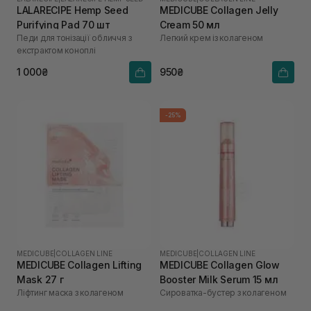
LALARECIPE Hemp Seed
MEDICUBE Collagen Jelly
Purifying Pad 70 шт
Cream 50 мл
Педи для тонізації обличчя з
Легкий крем із колагеном
екстрактом коноплі
1 000₴
950₴
-25%
MEDICUBE
|
COLLAGEN LINE
MEDICUBE
|
COLLAGEN LINE
MEDICUBE Collagen Lifting
MEDICUBE Collagen Glow
Mask 27 г
Booster Milk Serum 15 мл
Ліфтинг маска з колагеном
Сироватка-бустер з колагеном