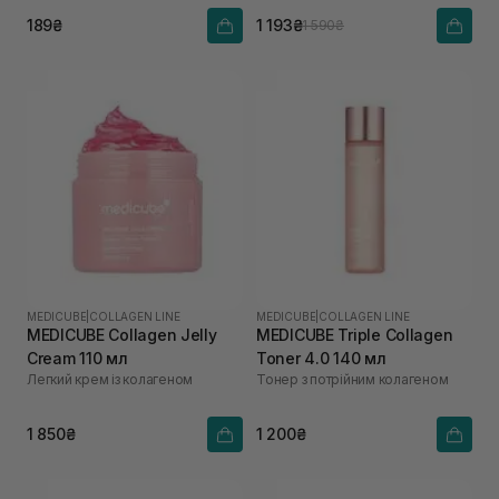
189₴
1 193₴
1 590₴
MEDICUBE
|
COLLAGEN LINE
MEDICUBE
|
COLLAGEN LINE
MEDICUBE Collagen Jelly
MEDICUBE Triple Collagen
Cream 110 мл
Toner 4.0 140 мл
Легкий крем із колагеном
Тонер з потрійним колагеном
1 850₴
1 200₴