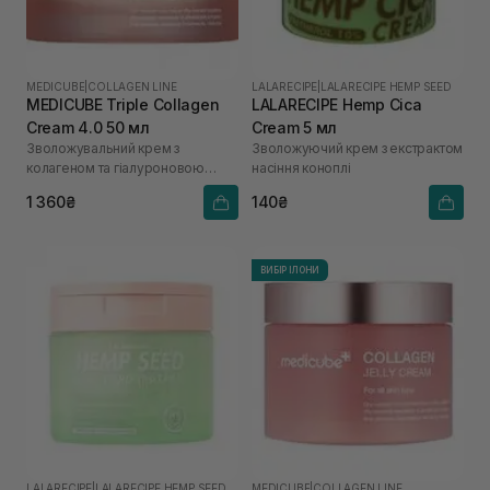
MEDICUBE
|
COLLAGEN LINE
LALARECIPE
|
LALARECIPE HEMP SEED
MEDICUBE Triple Collagen
LALARECIPE Hemp Cica
Cream 4.0 50 мл
Cream 5 мл
Зволожувальний крем з
Зволожуючий крем з екстрактом
колагеном та гіалуроновою
насіння коноплі
кислотою
1 360₴
140₴
ВИБІР ІЛОНИ
LALARECIPE
|
LALARECIPE HEMP SEED
MEDICUBE
|
COLLAGEN LINE