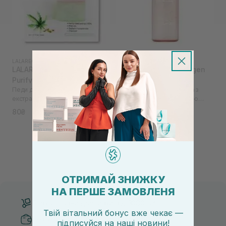
LALARECIPE
|
LALARECIPE HEMP SEED
MEDICUBE
|
COLLAGEN LINE
LALARECIPE Hemp Seed
MEDICUBE Triple Collagen
Purifying Pad 2 шт
Serum 12 мл
Педи для тонізації обличчя з
Зволожувальна сироватка з
екстрактом коноплі
колагеном та гіалуроновою
кислотою
80₴
350₴
ОТРИМАЙ ЗНИЖКУ
НА ПЕРШЕ ЗАМОВЛЕНЯ
Безкоштовна доставка від 3000 UAH
Твій вітальний бонус вже чекає —
Безпечні способи оплати
підписуйся
на
наші новини!