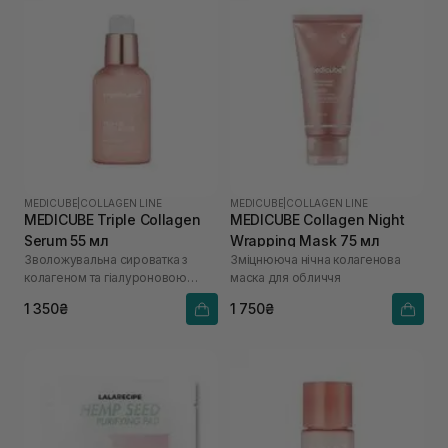
MEDICUBE
|
COLLAGEN LINE
MEDICUBE
|
COLLAGEN LINE
MEDICUBE Triple Collagen
MEDICUBE Collagen Night
Serum 55 мл
Wrapping Mask 75 мл
Зволожувальна сироватка з
Зміцнююча нічна колагенова
колагеном та гіалуроновою
маска для обличчя
кислотою
1 350₴
1 750₴