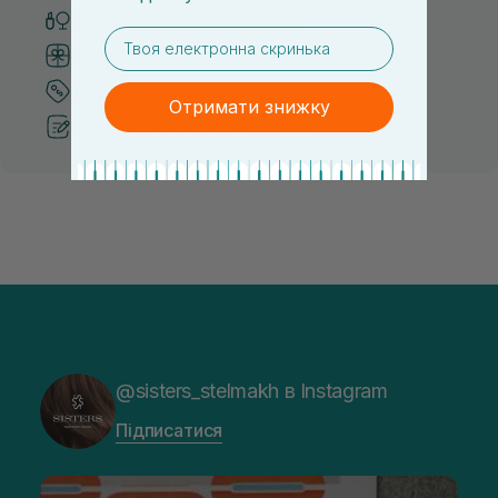
Тільки оригінальна косметика
email
Система бонусів та лояльності
Кращі ціни та топ товари
Отримати знижку
Рекомендації від косметологів
@sisters_stelmakh в Instagram
Підписатися