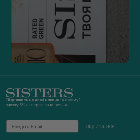
Підпишись на наші новини
та отримуй
знижку 5% на перше замовлення
Email
підписатись