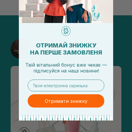
@sisters_stelmakh в Instagram
ОТРИМАЙ ЗНИЖКУ
НА ПЕРШЕ ЗАМОВЛЕНЯ
Підписатися
Твій вітальний бонус вже чекає —
підписуйся
на
наші новини!
email
Отримати знижку