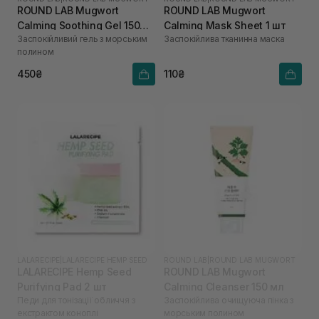
ROUND LAB Mugwort
ROUND LAB Mugwort
Calming Soothing Gel 150
Calming Mask Sheet 1 шт
Заспокійливий гель з морським
Заспокійлива тканинна маска
мл
полином
450₴
110₴
LALARECIPE
|
LALARECIPE HEMP SEED
ROUND LAB
|
ROUND LAB MUGWORT
LALARECIPE Hemp Seed
ROUND LAB Mugwort
Purifying Pad 2 шт
Calming Cleanser 150 мл
Педи для тонізації обличчя з
Заспокійлива очищуюча пінка з
екстрактом коноплі
морським полином