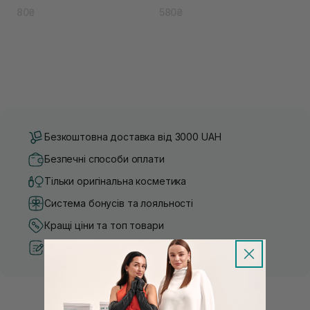
80₴
580₴
Безкоштовна доставка від 3000 UAH
Безпечні способи оплати
Тільки оригінальна косметика
Система бонусів та лояльності
Кращі ціни та топ товари
Рекомендації від косметологів