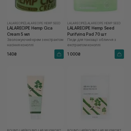
LALARECIPE
|
LALARECIPE HEMP SEED
LALARECIPE
|
LALARECIPE HEMP SEED
LALARECIPE Hemp Cica
LALARECIPE Hemp Seed
Cream 5 мл
Purifying Pad 70 шт
Зволожуючий крем з екстрактом
Педи для тонізації обличчя з
насіння коноплі
екстрактом коноплі
140₴
1 000₴
ROUND LAB
|
ROUND LAB MUGWORT
ROUND LAB
|
ROUND LAB MUGWORT