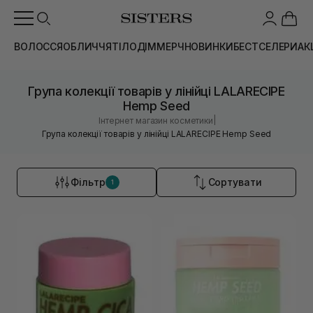
ВОЛОССЯ
ОБЛИЧЧЯ
ТІЛО
ДІМ
МЕРЧ
НОВИНКИ
БЕСТСЕЛЕРИ
АК
Група колекції товарів у лінійці LALARECIPE
Hemp Seed
|
Інтернет магазин косметики
Група колекції товарів у лінійці LALARECIPE Hemp Seed
Фільтр
Сортувати
1