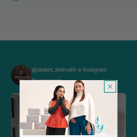
@sisters_stelmakh в Instagram
Підписатися