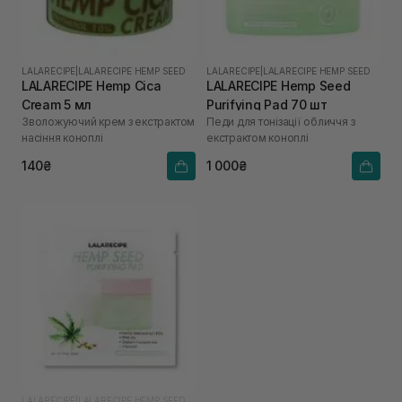
LALARECIPE
|
LALARECIPE HEMP SEED
LALARECIPE
|
LALARECIPE HEMP SEED
LALARECIPE Hemp Cica
LALARECIPE Hemp Seed
Cream 5 мл
Purifying Pad 70 шт
Зволожуючий крем з екстрактом
Педи для тонізації обличчя з
насіння коноплі
екстрактом коноплі
140₴
1 000₴
LALARECIPE
|
LALARECIPE HEMP SEED