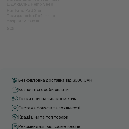
LALARECIPE Hemp Seed
Purifying Pad 2 шт
Педи для тонізації обличчя з
екстрактом коноплі
80₴
Безкоштовна доставка від 3000 UAH
Безпечні способи оплати
Тільки оригінальна косметика
Система бонусів та лояльності
Кращі ціни та топ товари
Рекомендації від косметологів