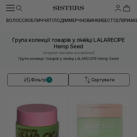
ВОЛОССЯ
ОБЛИЧЧЯ
ТІЛО
ДІМ
МЕРЧ
НОВИНКИ
БЕСТСЕЛЕРИ
АК
Група колекції товарів у лінійці LALARECIPE
Hemp Seed
|
Інтернет магазин косметики
Група колекції товарів у лінійці LALARECIPE Hemp Seed
Фільтр
Сортувати
1