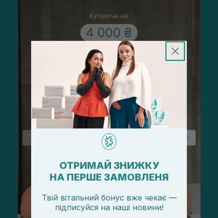
ОТРИМАЙ ЗНИЖКУ
НА ПЕРШЕ ЗАМОВЛЕНЯ
Твій вітальний бонус вже чекає —
підписуйся
на
наші новини!