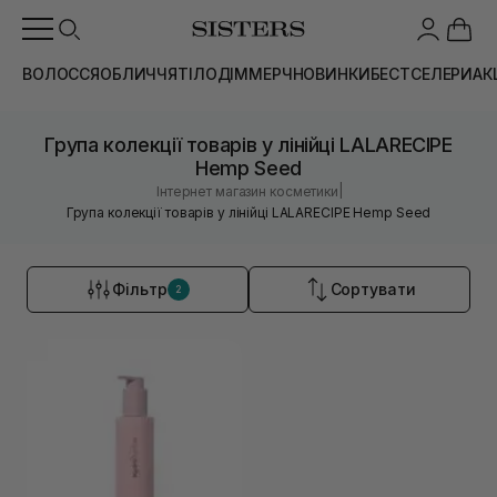
ВОЛОССЯ
ОБЛИЧЧЯ
ТІЛО
ДІМ
МЕРЧ
НОВИНКИ
БЕСТСЕЛЕРИ
АК
Група колекції товарів у лінійці LALARECIPE
Hemp Seed
|
Інтернет магазин косметики
Група колекції товарів у лінійці LALARECIPE Hemp Seed
Фільтр
Сортувати
2