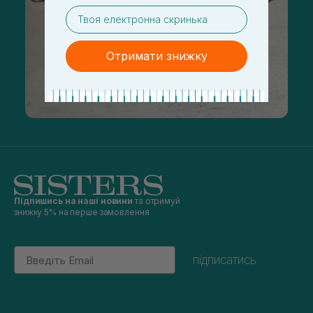
email
Отримати знижку
Підпишись на наші новини
та отримуй
знижку 5% на перше замовлення
Email
підписатись