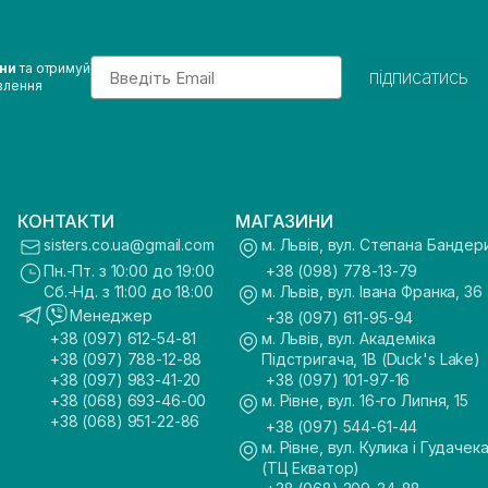
Email
ини
та отримуй
підписатись
влення
КОНТАКТИ
МАГАЗИНИ
sisters.co.ua@gmail.com
м. Львів, вул. Степана Бандер
Пн.-Пт. з 10:00 до 19:00
+38 (098) 778-13-79
Сб.-Нд. з 11:00 до 18:00
м. Львів, вул. Івана Франка, 36
Менеджер
+38 (097) 611-95-94
+38 (097) 612-54-81
м. Львів, вул. Академіка
+38 (097) 788-12-88
Підстригача, 1В (Duck's Lake)
+38 (097) 983-41-20
+38 (097) 101-97-16
+38 (068) 693-46-00
м. Рівне, вул. 16-го Липня, 15
+38 (068) 951-22-86
+38 (097) 544-61-44
м. Рівне, вул. Кулика і Гудачека
(ТЦ Екватор)