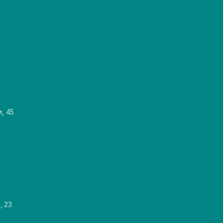
и, 45
, 23