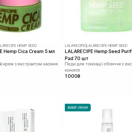
LARECIPE HEMP SEED
LALARECIPE
|
LALARECIPE HEMP SEED
E Hemp Cica Cream 5 мл
LALARECIPE Hemp Seed Purif
Pad 70 шт
 крем з екстрактом насіння
Педи для тонізації обличчя з ек
коноплі
1 000₴
ВИБІР ІЛОНИ