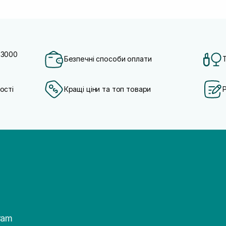
 3000
Безпечні способи оплати
ості
Кращі ціни та топ товари
ram