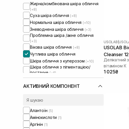
Жирна/комбінована шкіра обличчя
(+8)
Суха шкіра обличчя
(+8)
Нормальна шкіра обличчя
(+10)
Зневоднена шкіра обличчя
(+3)
Проблемна шкіра /акне обличчя
(+3)
USOLAB
|
USOLA
Вікова шкіра обличчя
USOLAB Bio Intensive Foaming K
(+8)
Чутлива шкіра обличчя
Cleanser 1
Делікатний з
Шкіра обличчя з куперозом
(+10)
вітаміном К
Шкіра обличчя з пігментацією/
1 025₴
постакне
(+6)
Шкіра обличчя з розширеними
порами
(+2)
АКТИВНИЙ КОМПОНЕНТ
Шкіра обличчя з порушеним
барʼєром
(+9)
Шкіра обличчя з порушеним
мікробіомом
(+6)
Алантоїн
(5)
Амінокислоти
(1)
Аргінін
(1)