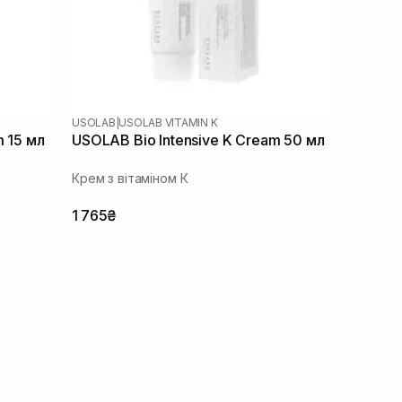
USOLAB
|
USOLAB VITAMIN K
m 15 мл
USOLAB Bio Intensive K Cream 50 мл
Крем з вітаміном К
1 765₴