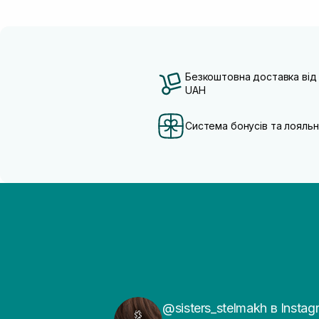
Безкоштовна доставка від
UAH
Система бонусів та лояльн
@sisters_stelmakh в Instag