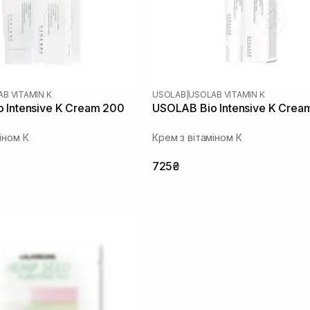
B VITAMIN K
USOLAB
|
USOLAB VITAMIN K
 Intensive K Cream 200
USOLAB Bio Intensive K Crea
іном К
Крем з вітаміном К
725₴