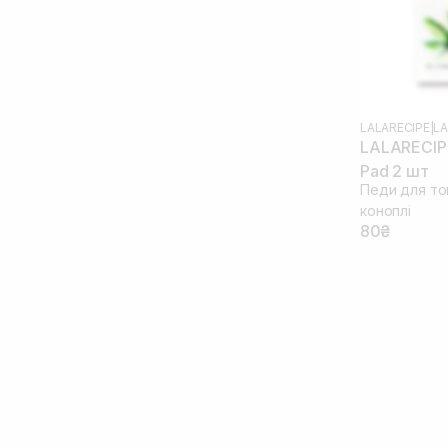
LALARECIPE
|
LA
LALARECIPE
Pad 2 шт
Педи для тон
коноплі
80₴