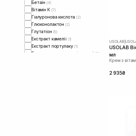
Бетаїн
(4)
Вітамін К
(7)
Гіалуронова кислота
(2)
Глюконолактон
(2)
Глутатіон
(5)
Екстракт камелії
(1)
USOLAB
|
USOLA
Екстракт портулаку
(1)
USOLAB Bio
Екстракт центелли азіатської
(7)
мл
Крем з вітам
Зелений чай
(1)
Кераміди
(4)
2 935₴
Ніацинамід
(3)
Олія насіння конопель
(3)
Олія ши
(1)
Пантенол
(2)
Пептиди
(6)
Сквалан
(3)
Транексамова кислота
(2)