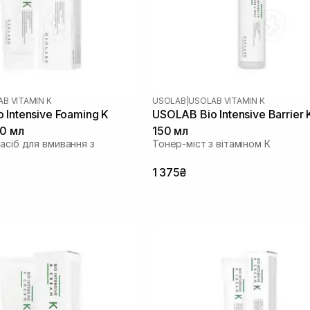
B VITAMIN K
USOLAB
|
USOLAB VITAMIN K
USOLAB Bio Intensive Barrier 
20 мл
150 мл
асіб для вмивання з
Тонер-міст з вітаміном К
1 375₴