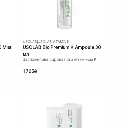
USOLAB
|
USOLAB VITAMIN K
K Mist
USOLAB Bio Premium K Ampoule 30
мл
Заспокійлива сироватка з вітаміном K
1 765₴