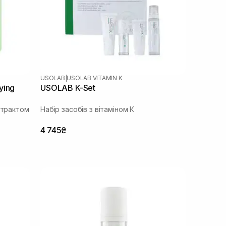
USOLAB
|
USOLAB VITAMIN K
ying
USOLAB K-Set
страктом
Набір засобів з вітаміном К
4 745₴