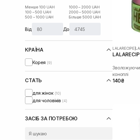
Менше 100 UAH
1000 – 2000 UAH
100 – 500 UAH
2000 – 5000 UAH
500 – 1000 UAH
Більше 5000 UAH
Від
До
LALARECIPE
|
LA
КРАЇНА
LALARECIP
Корея
(9)
Зволожуючий
коноплі
СТАТЬ
140₴
для жінок
(10)
для чоловіків
(4)
ЗАСІБ ЗА ПОТРЕБОЮ