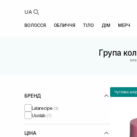
UA
ВОЛОССЯ
ОБЛИЧЧЯ
ТІЛО
ДІМ
МЕРЧ
Група кол
Інт
Чутлива шкі
БРЕНД
Lalarecipe
(3)
Usolab
(7)
ЦІНА