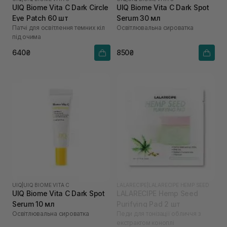
UIQ Biome Vita C Dark Circle
UIQ Biome Vita C Dark Spot
Eye Patch 60 шт
Serum 30 мл
Патчі для освітлення темних кіл
Освітлювальна сироватка
під очима
640₴
850₴
UIQ
|
UIQ BIOME VITA C
LALARECIPE
|
LALARECIPE HEMP SEED
UIQ Biome Vita C Dark Spot
LALARECIPE Hemp Seed
Serum 10 мл
Purifying Pad 2 шт
Освітлювальна сироватка
Педи для тонізації обличчя з
екстрактом коноплі