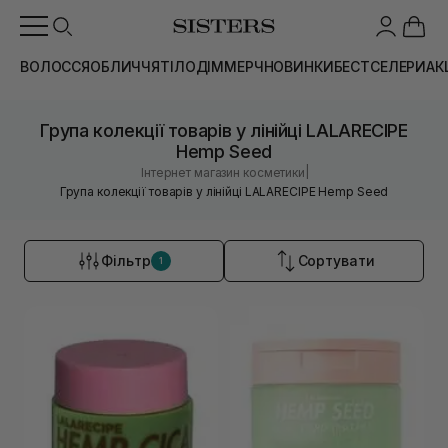
ВОЛОССЯ
ОБЛИЧЧЯ
ТІЛО
ДІМ
МЕРЧ
НОВИНКИ
БЕСТСЕЛЕРИ
АК
Група колекції товарів у лінійці LALARECIPE
Hemp Seed
|
Інтернет магазин косметики
Група колекції товарів у лінійці LALARECIPE Hemp Seed
Фільтр
Сортувати
1