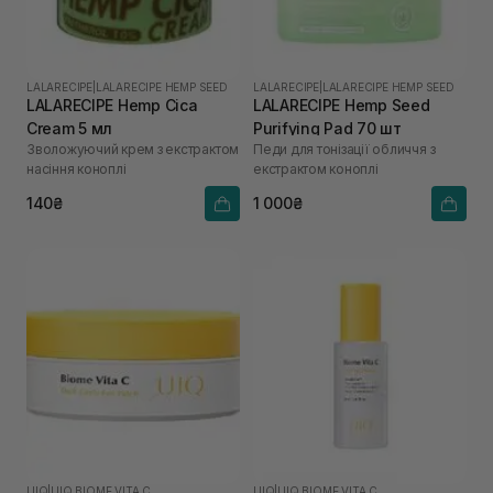
LALARECIPE
|
LALARECIPE HEMP SEED
LALARECIPE
|
LALARECIPE HEMP SEED
LALARECIPE Hemp Cica
LALARECIPE Hemp Seed
Cream 5 мл
Purifying Pad 70 шт
Зволожуючий крем з екстрактом
Педи для тонізації обличчя з
насіння коноплі
екстрактом коноплі
140₴
1 000₴
UIQ
|
UIQ BIOME VITA C
UIQ
|
UIQ BIOME VITA C