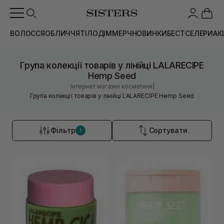
ВОЛОССЯ
ОБЛИЧЧЯ
ТІЛО
ДІМ
МЕРЧ
НОВИНКИ
БЕСТСЕЛЕРИ
АК
Група колекції товарів у лінійці LALARECIPE
Hemp Seed
|
Інтернет магазин косметики
Група колекції товарів у лінійці LALARECIPE Hemp Seed
Фільтр
Сортувати
1