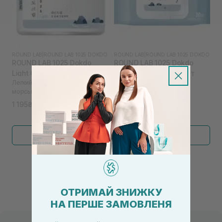
ROUND LAB
|
ROUND LAB 1025 DOKDO
ROUND LAB
|
ROUND LAB 1025 DOKDO
ROUND LAB 1025 Dokdo
ROUND LAB 1025 Dokdo
Light Cream 80 мл
Cleansing Tissue 30 шт
Легкий зволожувальний крем з
Очищувальні серветки з
морською водою
морською водою
1 195₴
340₴
Показати більше
←
1
2
→
ОТРИМАЙ ЗНИЖКУ
НА ПЕРШЕ ЗАМОВЛЕНЯ