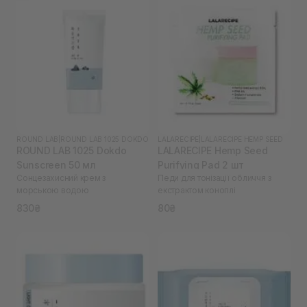
ROUND LAB
|
ROUND LAB 1025 DOKDO
LALARECIPE
|
LALARECIPE HEMP SEED
ROUND LAB 1025 Dokdo
LALARECIPE Hemp Seed
Sunscreen 50 мл
Purifying Pad 2 шт
Сонцезахисний крем з
Педи для тонізації обличчя з
морською водою
екстрактом коноплі
830₴
80₴