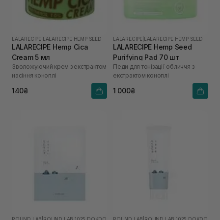
LALARECIPE
|
LALARECIPE HEMP SEED
LALARECIPE
|
LALARECIPE HEMP SEED
LALARECIPE Hemp Cica
LALARECIPE Hemp Seed
Cream 5 мл
Purifying Pad 70 шт
Зволожуючий крем з екстрактом
Педи для тонізації обличчя з
насіння коноплі
екстрактом коноплі
140₴
1 000₴
ROUND LAB
|
ROUND LAB 1025 DOKDO
ROUND LAB
|
ROUND LAB 1025 DOKDO