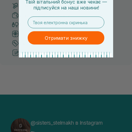
Твій вітальний бонус вже чекає —
Безкоштовна доставка від 3000 UAH
підписуйся
на
наші новини!
Безпечні способи оплати
email
Тільки оригінальна косметика
Система бонусів та лояльності
Отримати знижку
Кращі ціни та топ товари
Рекомендації від косметологів
@sisters_stelmakh в Instagram