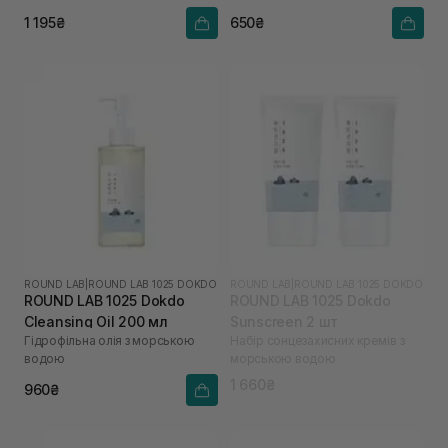
1 195₴
650₴
ROUND LAB
|
ROUND LAB 1025 DOKDO
ROUND LAB
|
ROUND LAB 1025 DOKDO
ROUND LAB 1025 Dokdo
ROUND LAB 1025 Dokdo
Cleansing Oil 200 мл
Sunscreen 2 шт
Гідрофільна олія з морською
Набір сонцезахисних кремів з
водою
морською водою
1 660₴
960₴