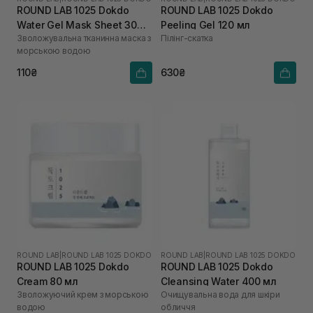
ROUND LAB 1025 Dokdo
ROUND LAB 1025 Dokdo
Water Gel Mask Sheet 30
Peeling Gel 120 мл
Зволожувальна тканинна маска з
Пілінг-скатка
мл
морською водою
110₴
630₴
ROUND LAB
|
ROUND LAB 1025 DOKDO
ROUND LAB
|
ROUND LAB 1025 DOKDO
ROUND LAB 1025 Dokdo
ROUND LAB 1025 Dokdo
Cream 80 мл
Cleansing Water 400 мл
Зволожуючий крем з морською
Очищувальна вода для шкіри
водою
обличчя