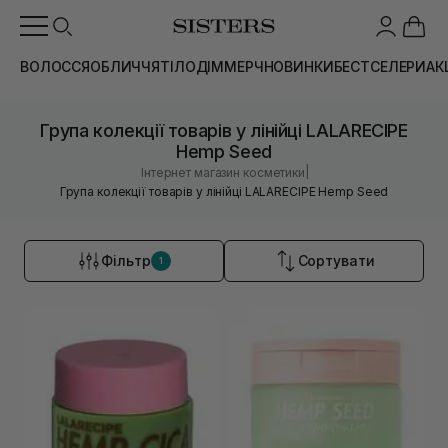
ВОЛОССЯ
ОБЛИЧЧЯ
ТІЛО
ДІМ
МЕРЧ
НОВИНКИ
БЕСТСЕЛЕРИ
АК
Група колекції товарів у лінійці LALARECIPE
Hemp Seed
|
Інтернет магазин косметики
Група колекції товарів у лінійці LALARECIPE Hemp Seed
Фільтр
Сортувати
1