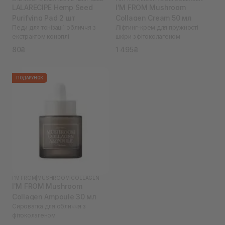
LALARECIPE Hemp Seed
I'M FROM Mushroom
Purifying Pad 2 шт
Collagen Cream 50 мл
Педи для тонізації обличчя з
Ліфтинг-крем для пружності
екстрактом коноплі
шкіри з фітоколагеном
80₴
1 495₴
ПОДАРУНОК
I'M FROM
|
MUSHROOM COLLAGEN
I'M FROM Mushroom
Collagen Ampoule 30 мл
Сироватка для обличчя з
фітоколагеном