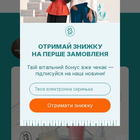
@sisters_stelmakh в Instagram
ОТРИМАЙ ЗНИЖКУ
НА ПЕРШЕ ЗАМОВЛЕНЯ
Підписатися
Твій вітальний бонус вже чекає —
підписуйся
на
наші новини!
email
Отримати знижку