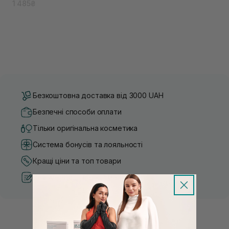
1 485₴
Безкоштовна доставка від 3000 UAH
Безпечні способи оплати
Тільки оригінальна косметика
Система бонусів та лояльності
Кращі ціни та топ товари
Рекомендації від косметологів