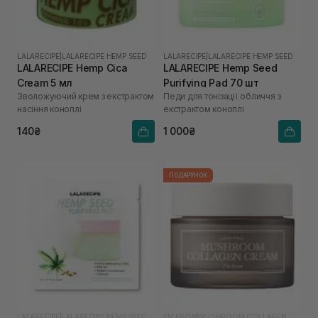
LALARECIPE
|
LALARECIPE HEMP SEED
LALARECIPE
|
LALARECIPE HEMP SEED
LALARECIPE Hemp Cica
LALARECIPE Hemp Seed
Cream 5 мл
Purifying Pad 70 шт
Зволожуючий крем з екстрактом
Педи для тонізації обличчя з
насіння коноплі
екстрактом коноплі
140₴
1 000₴
ПОДАРУНОК
LALARECIPE
|
LALARECIPE HEMP SEED
I'M FROM
|
MUSHROOM COLLAGEN