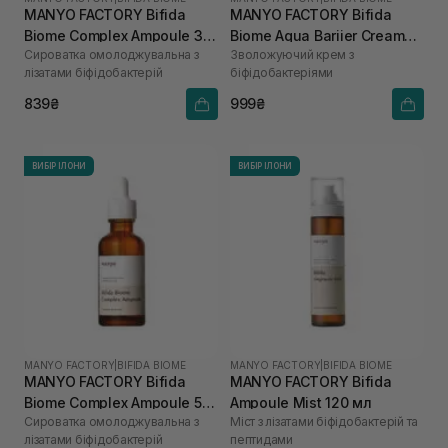
MANYO FACTORY Bifida
MANYO FACTORY Bifida
Biome Complex Ampoule 30
Biome Aqua Bariier Cream
Сироватка омолоджувальна з
Зволожуючий крем з
мл
80 мл
лізатами біфідобактерій
біфідобактеріями
839₴
999₴
ВИБІР ІЛОНИ
ВИБІР ІЛОНИ
MANYO FACTORY
|
BIFIDA BIOME
MANYO FACTORY
|
BIFIDA BIOME
MANYO FACTORY Bifida
MANYO FACTORY Bifida
Biome Complex Ampoule 50
Ampoule Mist 120 мл
Сироватка омолоджувальна з
Міст з лізатами біфідобактерій та
мл
лізатами біфідобактерій
пептидами