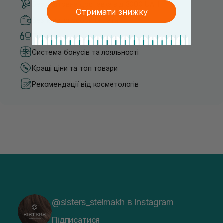
Безкоштовна доставка від 3000 UAH
Отримати знижку
Безпечні способи оплати
Тільки оригінальна косметика
Система бонусів та лояльності
Кращі ціни та топ товари
Рекомендації від косметологів
@sisters_stelmakh в Instagram
Підписатися