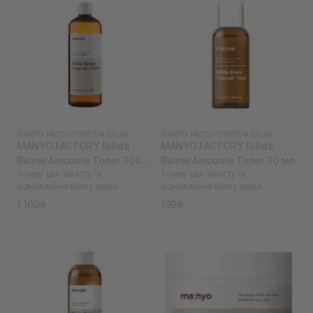
MANYO FACTORY
|
BIFIDA BIOME
MANYO FACTORY
|
BIFIDA BIOME
MANYO FACTORY Bifida
MANYO FACTORY Bifida
Biome Ampoule Toner 300
Biome Ampoule Toner 30 мл
Тонер для захисту та
Тонер для захисту та
мл
відновлення біому шкіри
відновлення біому шкіри
1 169₴
199₴