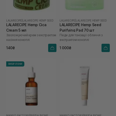
LALARECIPE
|
LALARECIPE HEMP SEED
LALARECIPE
|
LALARECIPE HEMP SEED
LALARECIPE Hemp Cica
LALARECIPE Hemp Seed
Cream 5 мл
Purifying Pad 70 шт
Зволожуючий крем з екстрактом
Педи для тонізації обличчя з
насіння коноплі
екстрактом коноплі
140₴
1 000₴
ВИБІР ІЛОНИ
MANYO FACTORY
|
BIFIDA BIOME
MANYO FACTORY
|
BIFIDA BIOME