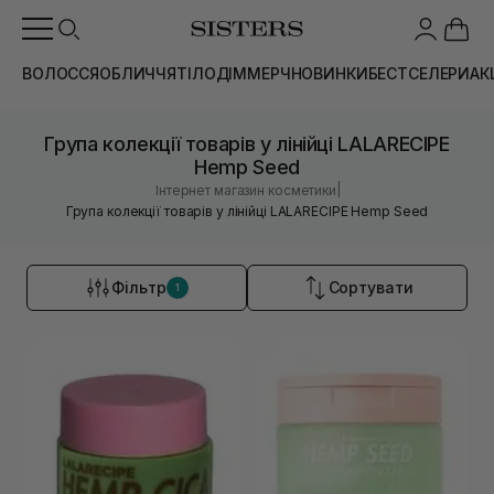
ВОЛОССЯ
ОБЛИЧЧЯ
ТІЛО
ДІМ
МЕРЧ
НОВИНКИ
БЕСТСЕЛЕРИ
АК
Група колекції товарів у лінійці LALARECIPE
Hemp Seed
|
Інтернет магазин косметики
Група колекції товарів у лінійці LALARECIPE Hemp Seed
Фільтр
Сортувати
1