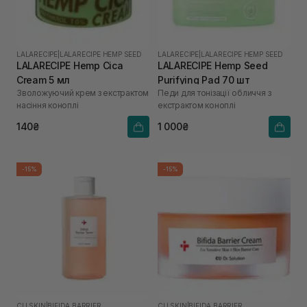
LALARECIPE
|
LALARECIPE HEMP SEED
LALARECIPE
|
LALARECIPE HEMP SEED
LALARECIPE Hemp Cica
LALARECIPE Hemp Seed
Cream 5 мл
Purifying Pad 70 шт
Зволожуючий крем з екстрактом
Педи для тонізації обличчя з
насіння коноплі
екстрактом коноплі
140₴
1 000₴
-15%
-15%
CU SKIN
|
BIFIDA BARRIER
CU SKIN
|
BIFIDA BARRIER