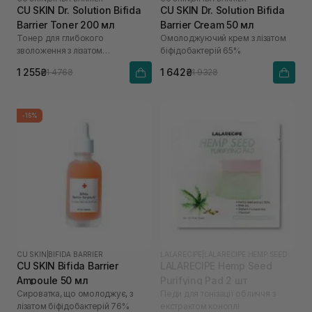
CU SKIN Dr. Solution Bifida
CU SKIN Dr. Solution Bifida
Barrier Toner 200 мл
Barrier Cream 50 мл
Тонер для глибокого
Омолоджуючий крем з лізатом
зволоження з лізатом
біфідобактерій 65%
біфідобактерій 85%
1 255₴
1 642₴
1 476₴
1 932₴
-15%
CU SKIN
|
BIFIDA BARRIER
LALARECIPE
|
LALARECIPE HEMP SEED
CU SKIN Bifida Barrier
LALARECIPE Hemp Seed
Ampoule 50 мл
Purifying Pad 2 шт
Сироватка, що омолоджує, з
Педи для тонізації обличчя з
лізатом біфідобактерій 76%
екстрактом коноплі