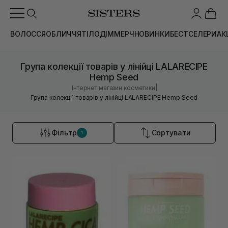
ВОЛОССЯ
ОБЛИЧЧЯ
ТІЛО
ДІМ
МЕРЧ
НОВИНКИ
БЕСТСЕЛЕРИ
АК
Група колекції товарів у лінійці LALARECIPE
Hemp Seed
|
Інтернет магазин косметики
Група колекції товарів у лінійці LALARECIPE Hemp Seed
Фільтр
Сортувати
1