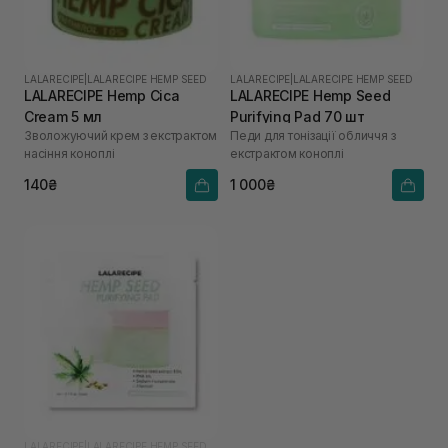
LALARECIPE
|
LALARECIPE HEMP SEED
LALARECIPE
|
LALARECIPE HEMP SEED
LALARECIPE Hemp Cica
LALARECIPE Hemp Seed
Cream 5 мл
Purifying Pad 70 шт
Зволожуючий крем з екстрактом
Педи для тонізації обличчя з
насіння коноплі
екстрактом коноплі
140₴
1 000₴
LALARECIPE
|
LALARECIPE HEMP SEED