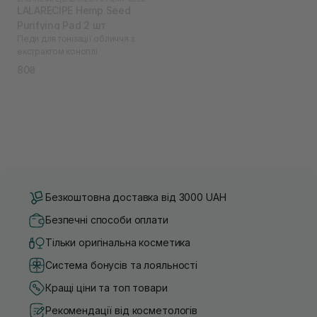
LALARECIPE Hemp Seed
Purifying Pad 2 шт
Педи для тонізації обличчя з
екстрактом коноплі
80₴
Безкоштовна доставка від 3000 UAH
Безпечні способи оплати
Тільки оригінальна косметика
Система бонусів та лояльності
Кращі ціни та топ товари
Рекомендації від косметологів