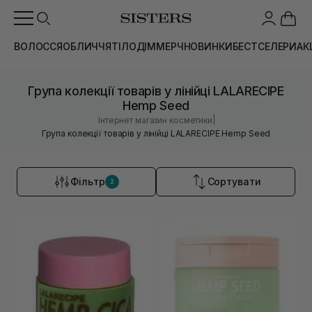
ВОЛОССЯ
ОБЛИЧЧЯ
ТІЛО
ДІМ
МЕРЧ
НОВИНКИ
БЕСТСЕЛЕРИ
АК
Група колекції товарів у лінійці LALARECIPE
Hemp Seed
|
Інтернет магазин косметики
Група колекції товарів у лінійці LALARECIPE Hemp Seed
Фільтр
Сортувати
2