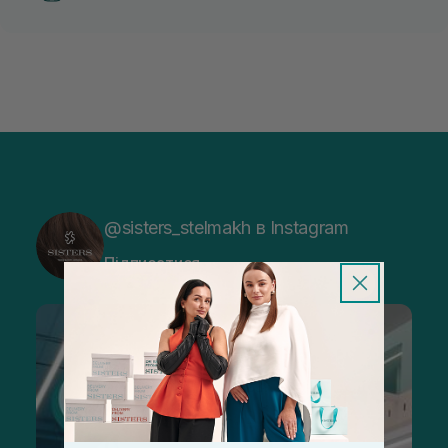
@sisters_stelmakh в Instagram
Підписатися