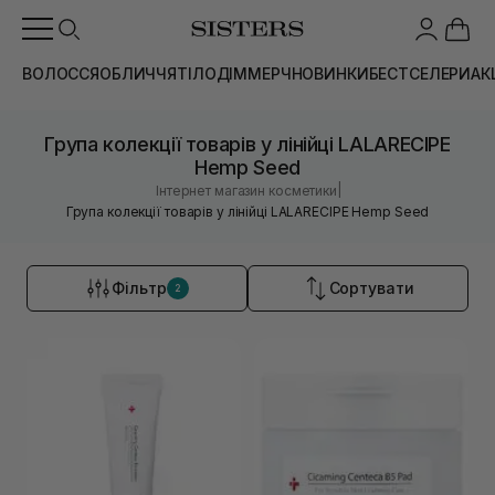
ВОЛОССЯ
ОБЛИЧЧЯ
ТІЛО
ДІМ
МЕРЧ
НОВИНКИ
БЕСТСЕЛЕРИ
АК
Група колекції товарів у лінійці LALARECIPE
Hemp Seed
|
Інтернет магазин косметики
Група колекції товарів у лінійці LALARECIPE Hemp Seed
Фільтр
Сортувати
2