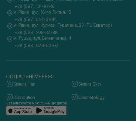
+38 (097) 101-97-16
м. Рівне, вул. 16-го Липня, 15
+38 (097) 544-61-44
м. Рівне, вул. Кулика і Гудачека, 23 (ТЦ Екватор)
+38 (068) 209-34-88
м. Луцьк, вул. Винниченка, 4
+38 (098) 076-60-62
СОЦІАЛЬНІ МЕРЕЖІ
Sisters Hair
Sisters Skin
Distribution
Cosmetology
Завантажуйте мобільний додаток