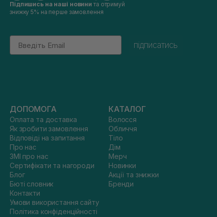
Підпишись на наші новини
та отримуй
знижку 5% на перше замовлення
Email
підписатись
ДОПОМОГА
КАТАЛОГ
Оплата та доставка
Волосся
Як зробити замовлення
Обличчя
Відповіді на запитання
Тіло
Про нас
Дім
ЗМІ про нас
Мерч
Сертифікати та нагороди
Новинки
Блог
Акції та знижки
Бюті словник
Бренди
Контакти
Умови використання сайту
Політика конфіденційності