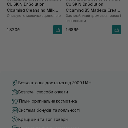
CU SKIN Dr.Solution
CU SKIN Dr.Solution
Cicaming Cleansing Milk
Cicaming B5 Madeca Cream
Очищуюче молочко з центелою
Заспокійливий крем з центелою і
200 мл
70 мл
пантенолом
1 320₴
1 686₴
Безкоштовна доставка від 3000 UAH
Безпечні способи оплати
Тільки оригінальна косметика
Система бонусів та лояльності
Кращі ціни та топ товари