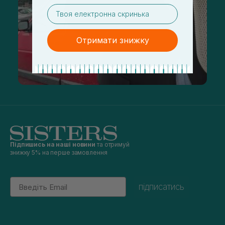
email
Отримати знижку
Підпишись на наші новини
та отримуй
знижку 5% на перше замовлення
Email
підписатись