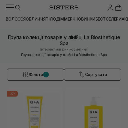
ВОЛОССЯ
ОБЛИЧЧЯ
ТІЛО
ДІМ
МЕРЧ
НОВИНКИ
БЕСТСЕЛЕРИ
АК
Група колекції товарів у лінійці La Biosthetique
Spa
|
Інтернет магазин косметики
Група колекції товарів у лінійці La Biosthetique Spa
Фільтр
Сортувати
1
-30%