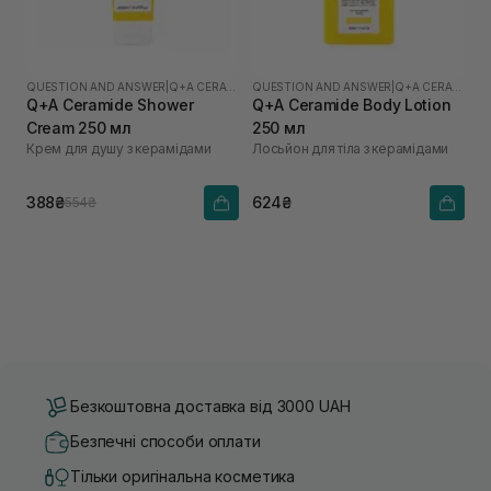
QUESTION AND ANSWER
|
Q+A CERAMIDE
QUESTION AND ANSWER
|
Q+A CERAMIDE
Q+A Ceramide Shower
Q+A Ceramide Body Lotion
Cream 250 мл
250 мл
Крем для душу з керамідами
Лосьйон для тіла з керамідами
388₴
624₴
554₴
Безкоштовна доставка від 3000 UAH
Безпечні способи оплати
Тільки оригінальна косметика