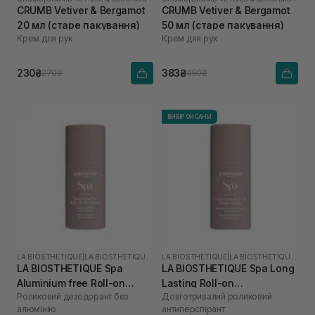
CRUMB Vetiver & Bergamot
CRUMB Vetiver & Bergamot
20 мл (старе пакування)
50 мл (старе пакування)
Крем для рук
Крем для рук
230₴
383₴
270₴
450₴
ВИБІР ОКСАНИ
LA BIOSTHETIQUE
|
LA BIOSTHETIQUE SPA
LA BIOSTHETIQUE
|
LA BIOSTHETIQUE SPA
LA BIOSTHETIQUE Spa
LA BIOSTHETIQUE Spa Long
Aluminium free Roll-on
Lasting Roll-on
Роликовий дезодорант без
Довготривалий роликовий
Deodorant 50 мл
Antiperspirant 50 мл
алюмінію
антиперспірант