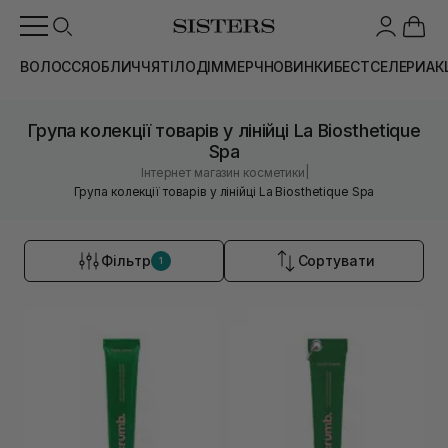
ВОЛОССЯ
ОБЛИЧЧЯ
ТІЛО
ДІМ
МЕРЧ
НОВИНКИ
БЕСТСЕЛЕРИ
АК
Група колекції товарів у лінійці La Biosthetique
Spa
|
Інтернет магазин косметики
Група колекції товарів у лінійці La Biosthetique Spa
Фільтр
Сортувати
1