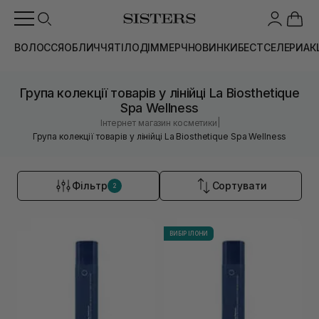
ВОЛОССЯ
ОБЛИЧЧЯ
ТІЛО
ДІМ
МЕРЧ
НОВИНКИ
БЕСТСЕЛЕРИ
АК
Група колекції товарів у лінійці La Biosthetique
Spa Wellness
|
Інтернет магазин косметики
Група колекції товарів у лінійці La Biosthetique Spa Wellness
Фільтр
Сортувати
2
ВИБІР ІЛОНИ