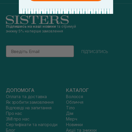
Підпишись на наші новини
та отримуй
знижку 5% на перше замовлення
Email
підписатись
ДОПОМОГА
КАТАЛОГ
Оплата та доставка
Волосся
Як зробити замовлення
Обличчя
Відповіді на запитання
Тіло
Про нас
Дім
ЗМІ про нас
Мерч
Сертифікати та нагороди
Новинки
Блог
Акції та знижки