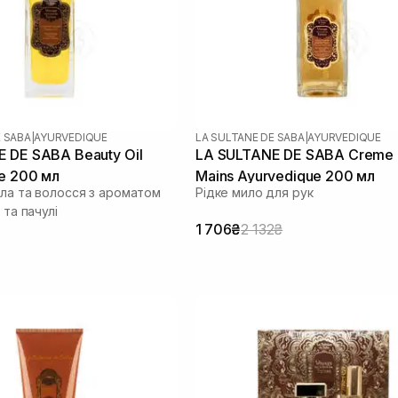
E SABA
|
AYURVEDIQUE
LA SULTANE DE SABA
|
AYURVEDIQUE
 DE SABA Beauty Oil
LA SULTANE DE SABA Creme 
e 200 мл
Mains Ayurvedique 200 мл
іла та волосся з ароматом
Рідке мило для рук
 та пачулі
1 706₴
2 132₴