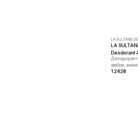
LA SULTANE D
LA SULTANE
Deodorant 
Дезодорант-
амбри, ванілі
1 242₴