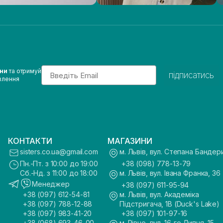
Email
ини
та отримуй
підписатись
влення
КОНТАКТИ
МАГАЗИНИ
sisters.co.ua@gmail.com
м. Львів, вул. Степана Бандер
Пн.-Пт. з 10:00 до 19:00
+38 (098) 778-13-79
Сб.-Нд. з 11:00 до 18:00
м. Львів, вул. Івана Франка, 36
Менеджер
+38 (097) 611-95-94
+38 (097) 612-54-81
м. Львів, вул. Академіка
+38 (097) 788-12-88
Підстригача, 1В (Duck's Lake)
+38 (097) 983-41-20
+38 (097) 101-97-16
+38 (068) 693-46-00
м. Рівне, вул. 16-го Липня, 15