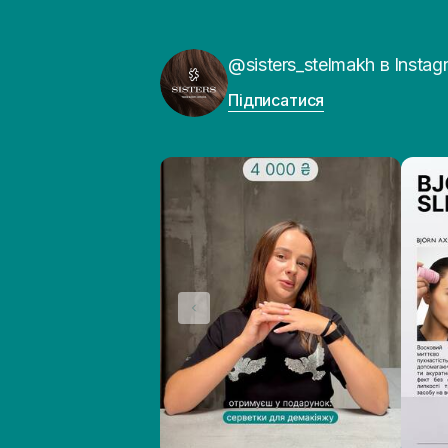
@sisters_stelmakh в Instag
Підписатися