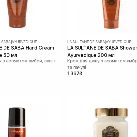
E SABA
|
AYURVEDIQUE
LA SULTANE DE SABA
|
AYURVEDIQUE
E DE SABA Hand Cream
LA SULTANE DE SABA Showe
e 50 мл
Ayurvedique 200 мл
 з ароматом амбри, ванілі
Крем для душу з ароматом амбри
та пачулі
1 367₴