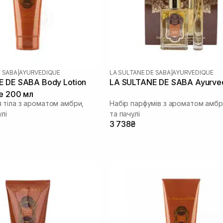
E SABA
|
AYURVEDIQUE
LA SULTANE DE SABA
|
AYURVEDIQUE
 DE SABA Body Lotion
LA SULTANE DE SABA Ayurve
e 200 мл
 тіла з ароматом амбри,
Набір парфумів з ароматом амбри
улі
та пачулі
3 738₴