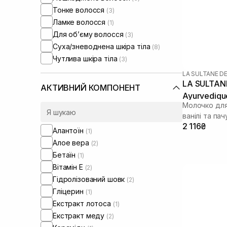
Тонке волосся
(3)
Ламке волосся
(1)
Для обʼєму волосся
(3)
Суха/зневоднена шкіра тіла
(8)
Чутлива шкіра тіла
(3)
LA SULTANE D
LA SULTANE
АКТИВНИЙ КОМПОНЕНТ
Ayurvediqu
Молочко для
ванілі та пач
2 116₴
Алантоїн
(1)
Алое вера
(2)
Бетаїн
(1)
Вітамін Е
(2)
Гідролізований шовк
(2)
Гліцерин
(1)
Екстракт лотоса
(1)
Екстракт меду
(2)