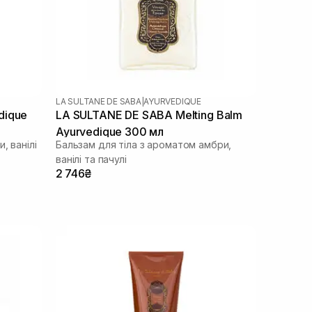
LA SULTANE DE SABA
|
AYURVEDIQUE
dique
LA SULTANE DE SABA Melting Balm
Ayurvedique 300 мл
, ванілі
Бальзам для тіла з ароматом амбри,
ванілі та пачулі
2 746₴