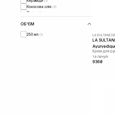
Кераміди
(1)
Кокосова олія
(3)
Ліпіди
(1)
Олія авокадо
(3)
ОБ'ЄМ
Олія аргани
(1)
Олія жожоба
(2)
250 мл
(1)
LA SULTANE D
Олія мигдалю
(5)
LA SULTAN
Олія сої
(1)
Ayurvediqu
Олія ши
(5)
Крем для рук
Пантенол
(1)
та пачулі
936₴
Протеїни пшениці
(1)
Сечовина
(1)
Сквалан
(1)