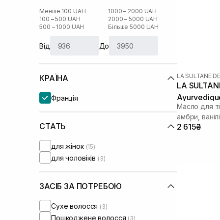
Менше 100 UAH
1000 – 2000 UAH
100 – 500 UAH
2000 – 5000 UAH
500 – 1000 UAH
Більше 5000 UAH
Від
До
LA SULTANE D
КРАЇНА
LA SULTANE
Ayurvediqu
Франція
Масло для т
амбри, ванілі
СТАТЬ
2 615₴
для жінок
(15)
для чоловіків
(3)
ЗАСІБ ЗА ПОТРЕБОЮ
Сухе волосся
(3)
Пошкоджене волосся
(3)