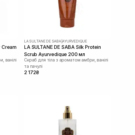
LA SULTANE DE SABA
|
AYURVEDIQUE
r Cream
LA SULTANE DE SABA Silk Protein
Scrub Ayurvedique 200 мл
, ванілі
Скраб для тіла з ароматом амбри, ванілі
та пачулі
2 172₴