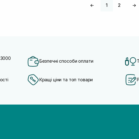
←
1
2
→
 3000
Безпечні способи оплати
ості
Кращі ціни та топ товари