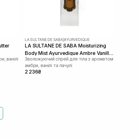
LA SULTANE DE SABA
|
AYURVEDIQUE
tter
LA SULTANE DE SABA Moisturizing
Body Mist Ayurvedique Ambre Vanille
и, ванілі
Зволожуючий спрей для тіла з ароматом
Patchouli 200 мл
амбри, ванілі та пачулі
2 236₴