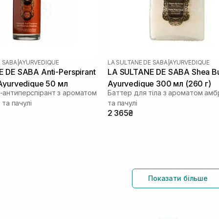
E SABA
|
AYURVEDIQUE
LA SULTANE DE SABA
|
AYURVEDIQUE
 DE SABA Anti-Perspirant
LA SULTANE DE SABA Shea Bu
Ayurvedique 50 мл
Ayurvedique 300 мл (260 г)
антиперспірант з ароматом
Баттер для тіла з ароматом амбр
 та пачулі
та пачулі
2 365₴
Показати більше