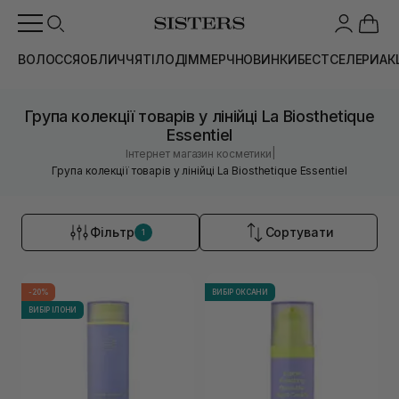
ВОЛОССЯ
ОБЛИЧЧЯ
ТІЛО
ДІМ
МЕРЧ
НОВИНКИ
БЕСТСЕЛЕРИ
АК
Група колекції товарів у лінійці La Biosthetique
Essentiel
|
Інтернет магазин косметики
Група колекції товарів у лінійці La Biosthetique Essentiel
Фільтр
Сортувати
1
-20%
ВИБІР ОКСАНИ
ВИБІР ІЛОНИ