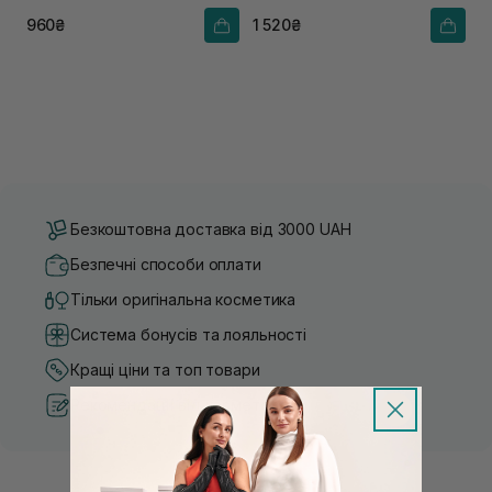
960₴
1 520₴
Безкоштовна доставка від 3000 UAH
Безпечні способи оплати
Тільки оригінальна косметика
Система бонусів та лояльності
Кращі ціни та топ товари
Рекомендації від косметологів