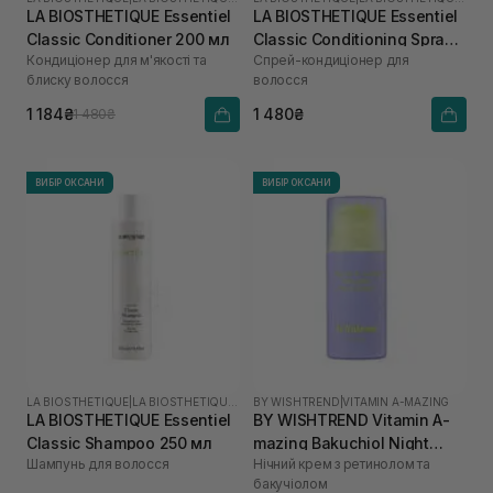
LA BIOSTHETIQUE Essentiel
LA BIOSTHETIQUE Essentiel
Classic Conditioner 200 мл
Classic Conditioning Spray
Кондиціонер для м'якості та
Спрей-кондиціонер для
250 мл
блиску волосся
волосся
1 184₴
1 480₴
1 480₴
ВИБІР ОКСАНИ
ВИБІР ОКСАНИ
LA BIOSTHETIQUE
|
LA BIOSTHETIQUE ESSENTIEL
BY WISHTREND
|
VITAMIN A-MAZING
LA BIOSTHETIQUE Essentiel
BY WISHTREND Vitamin A-
Classic Shampoo 250 мл
mazing Bakuchiol Night
Шампунь для волосся
Нічний крем з ретинолом та
Cream 30 мл
бакучіолом