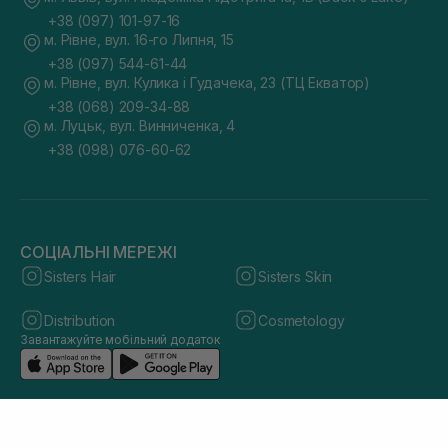
+38 (097) 101-97-16
м. Рівне, вул. 16-го Липня, 15
+38 (097) 544-61-44
м. Рівне, вул. Кулика і Гудачека, 23 (ТЦ Екватор)
+38 (068) 209-34-88
м. Луцьк, вул. Винниченка, 4
+38 (098) 076-60-62
СОЦІАЛЬНІ МЕРЕЖІ
Sisters Hair
Sisters Skin
Distribution
Cosmetology
Завантажуйте мобільний додаток