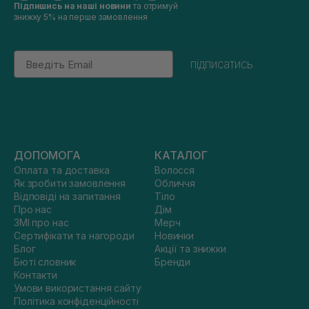
Підпишись на наші новини
та отримуй
знижку 5% на перше замовлення
Email
підписатись
ДОПОМОГА
КАТАЛОГ
Оплата та доставка
Волосся
Як зробити замовлення
Обличчя
Відповіді на запитання
Тіло
Про нас
Дім
ЗМІ про нас
Мерч
Сертифікати та нагороди
Новинки
Блог
Акції та знижки
Бюті словник
Бренди
Контакти
Умови використання сайту
Політика конфіденційності