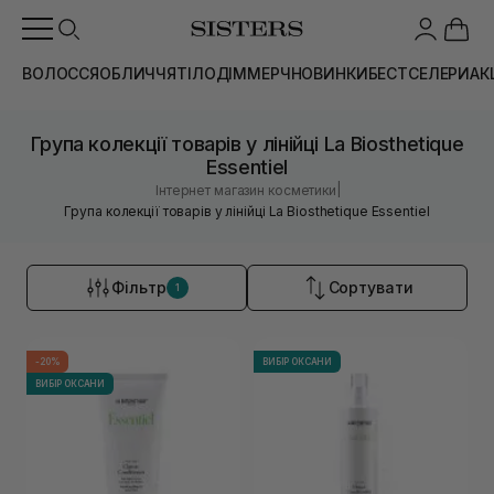
ВОЛОССЯ
ОБЛИЧЧЯ
ТІЛО
ДІМ
МЕРЧ
НОВИНКИ
БЕСТСЕЛЕРИ
АК
Група колекції товарів у лінійці La Biosthetique
Essentiel
|
Інтернет магазин косметики
Група колекції товарів у лінійці La Biosthetique Essentiel
Фільтр
Сортувати
1
-20%
ВИБІР ОКСАНИ
ВИБІР ОКСАНИ