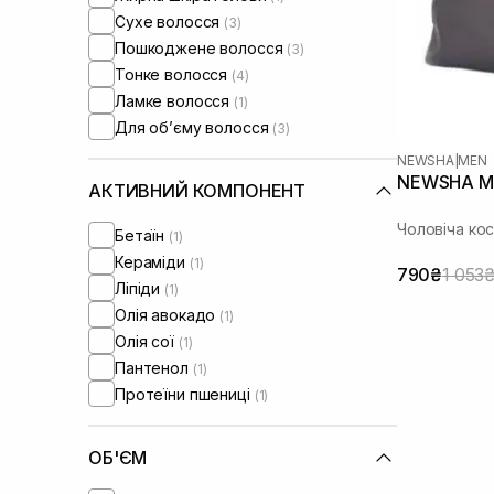
Сухе волосся
(3)
Пошкоджене волосся
(3)
Тонке волосся
(4)
Ламке волосся
(1)
Для обʼєму волосся
(3)
NEWSHA
|
MEN
NEWSHA Me
АКТИВНИЙ КОМПОНЕНТ
Чоловіча ко
Бетаїн
(1)
Кераміди
(1)
790₴
1 053
Ліпіди
(1)
Олія авокадо
(1)
Олія сої
(1)
Пантенол
(1)
Протеїни пшениці
(1)
ОБ'ЄМ