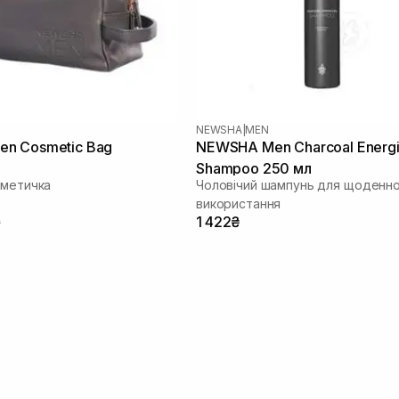
NEWSHA
|
MEN
n Сosmetic Bag
NEWSHA Men Charcoal Energi
Shampoo 250 мл
сметичка
Чоловічий шампунь для щоденн
використання
₴
1 422₴