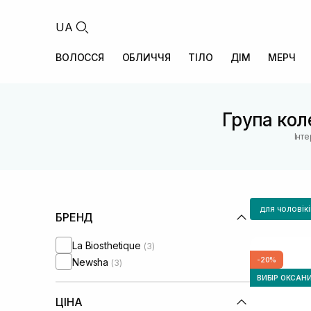
UA
ВОЛОССЯ
ОБЛИЧЧЯ
ТІЛО
ДІМ
МЕРЧ
Група коле
Інт
для чоловікі
БРЕНД
La Biosthetique
(3)
-20%
Newsha
(3)
ВИБІР ОКСАН
ЦІНА