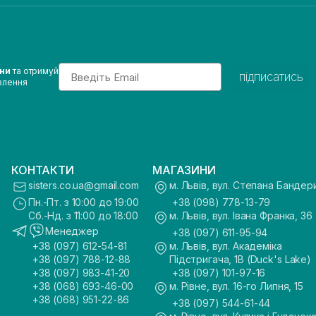
Email
ини
та отримуй
підписатись
влення
КОНТАКТИ
МАГАЗИНИ
sisters.co.ua@gmail.com
м. Львів, вул. Степана Бандер
Пн.-Пт. з 10:00 до 19:00
+38 (098) 778-13-79
Сб.-Нд. з 11:00 до 18:00
м. Львів, вул. Івана Франка, 36
Менеджер
+38 (097) 611-95-94
+38 (097) 612-54-81
м. Львів, вул. Академіка
+38 (097) 788-12-88
Підстригача, 1В (Duck's Lake)
+38 (097) 983-41-20
+38 (097) 101-97-16
+38 (068) 693-46-00
м. Рівне, вул. 16-го Липня, 15
+38 (068) 951-22-86
+38 (097) 544-61-44