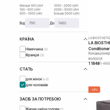
Менше 100 UAH
1000 – 2000 UAH
100 – 500 UAH
2000 – 5000 UAH
500 – 1000 UAH
Більше 5000 UAH
Від
До
LA BIOSTHETI
КРАЇНА
LA BIOSTHE
Conditione
Німеччина
(3)
Кондиціонер 
Франція
(3)
волосся
1 184₴
1 48
СТАТЬ
для жінок
(+3)
для чоловіків
-25%
ЗАСІБ ЗА ПОТРЕБОЮ
Жирна шкіра голови
(1)