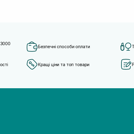
 3000
Безпечні способи оплати
ості
Кращі ціни та топ товари