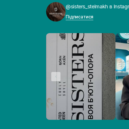
@sisters_stelmakh в Instag
Підписатися