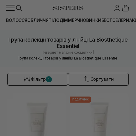
ВОЛОССЯ
ОБЛИЧЧЯ
ТІЛО
ДІМ
МЕРЧ
НОВИНКИ
БЕСТСЕЛЕРИ
АК
Група колекції товарів у лінійці La Biosthetique
Essentiel
|
Інтернет магазин косметики
Група колекції товарів у лінійці La Biosthetique Essentiel
Фільтр
Сортувати
1
ПОДАРУНОК