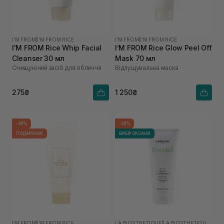
I'M FROM
|
I'M FROM RICE
I'M FROM
|
I'M FROM RICE
I'M FROM Rice Whip Facial
I’M FROM Rice Glow Peel Off
Cleanser 30 мл
Mask 70 мл
Очищуючий засіб для обличчя
Відлущувальна маска
275₴
1 250₴
-20%
-20%
ПОДАРУНОК
ВИБІР ОКСАНИ
I'M FROM
|
I'M FROM RICE
LA BIOSTHETIQUE
|
LA BIOSTHETIQUE ESSENTIEL