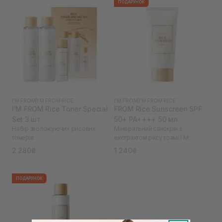
ПОДАРУНОК
I'M FROM
|
I'M FROM RICE
I'M FROM
|
I'M FROM RICE
I'M FROM Rice Toner Special
FROM Rice Sunscreen SPF
Set 3 шт
50+ PA++++ 50 мл
Набір зволожуючих рисових
Мінеральний санскрін з
тонерів
екстрактом рису гоамі I`M
2 280₴
1 240₴
ПОДАРУНОК