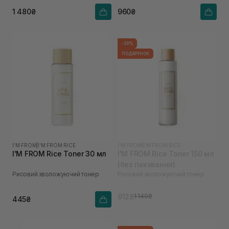
1 480₴
960₴
-20%
ПОДАРУНОК
I'M FROM
|
I'M FROM RICE
I'M FROM
|
I'M FROM RICE
I'M FROM Rice Toner 30 мл
I'M FROM Rice Toner 150 мл
(без пакування)
Рисовий зволожуючий тонер
Рисовий зволожуючий тонер
912₴
1 140₴
445₴