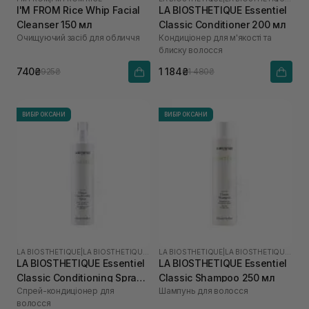
I'M FROM Rice Whip Facial
LA BIOSTHETIQUE Essentiel
Cleanser 150 мл
Classic Conditioner 200 мл
Очищуючий засіб для обличчя
Кондиціонер для м'якості та
блиску волосся
740₴
1 184₴
925₴
1 480₴
ВИБІР ОКСАНИ
ВИБІР ОКСАНИ
LA BIOSTHETIQUE
|
LA BIOSTHETIQUE ESSENTIEL
LA BIOSTHETIQUE
|
LA BIOSTHETIQUE ESSENTIEL
LA BIOSTHETIQUE Essentiel
LA BIOSTHETIQUE Essentiel
Classic Conditioning Spray
Classic Shampoo 250 мл
Спрей-кондиціонер для
Шампунь для волосся
250 мл
волосся