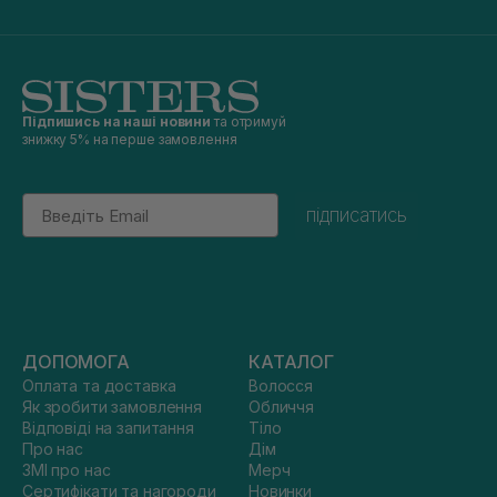
Підпишись на наші новини
та отримуй
знижку 5% на перше замовлення
Email
підписатись
ДОПОМОГА
КАТАЛОГ
Оплата та доставка
Волосся
Як зробити замовлення
Обличчя
Відповіді на запитання
Тіло
Про нас
Дім
ЗМІ про нас
Мерч
Сертифікати та нагороди
Новинки