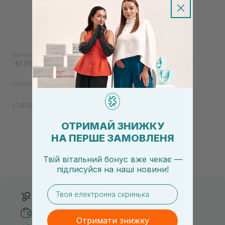
I'M FROM
|
I'M FROM RICE
I'M FROM Rice Toner 150 мл
Рисовий зволожуючий тонер
1 140₴
ОТРИМАЙ ЗНИЖКУ
НА ПЕРШЕ ЗАМОВЛЕНЯ
Твій вітальний бонус вже чекає —
підписуйся
на
наші новини!
email
Безкоштовна доставка від 3000 UAH
Безпечні способи оплати
Отримати знижку