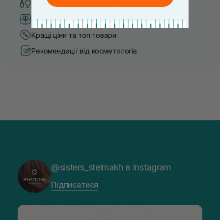
Тільки оригінальна косметика
Система бонусів та лояльності
Кращі ціни та топ товари
Рекомендації від косметологів
@sisters_stelmakh в Instagram
Підписатися