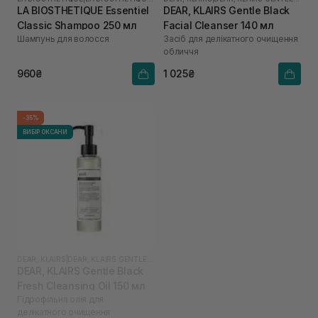
LA BIOSTHETIQUE Essentiel
DEAR, KLAIRS Gentle Black
Classic Shampoo 250 мл
Facial Cleanser 140 мл
Шампунь для волосся
Засіб для делікатного очищення
обличчя
960₴
1 025₴
-35%
ВИБІР ОКСАНИ
DEAR, KLAIRS
|
DEAR, KLAIRS GENTLE BLACK
DEAR, KLAIRS Gentle Black
Fresh Cleansing Oil 150 мл
Гідрофільна олія для
делікатного очищення