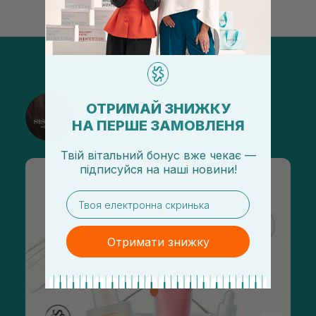
@sisters_stelmakh в Instagram
ОТРИМАЙ ЗНИЖКУ
НА ПЕРШЕ ЗАМОВЛЕНЯ
Підписатися
Твій вітальний бонус вже чекає —
підписуйся
на
наші новини!
email
Отримати знижку