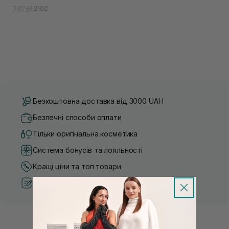
787₴
1 210₴
Безкоштовна доставка від 3000 UAH
Безпечні способи оплати
Тільки оригінальна косметика
Система бонусів та лояльності
Кращі ціни та топ товари
Рекомендації від косметологів