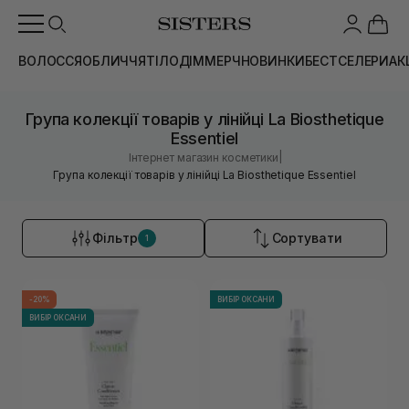
ВОЛОССЯ
ОБЛИЧЧЯ
ТІЛО
ДІМ
МЕРЧ
НОВИНКИ
БЕСТСЕЛЕРИ
АК
Група колекції товарів у лінійці La Biosthetique
Essentiel
|
Інтернет магазин косметики
Група колекції товарів у лінійці La Biosthetique Essentiel
Фільтр
Сортувати
1
-20%
ВИБІР ОКСАНИ
ВИБІР ОКСАНИ