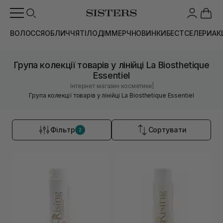
ВОЛОССЯ
ОБЛИЧЧЯ
ТІЛО
ДІМ
МЕРЧ
НОВИНКИ
БЕСТСЕЛЕРИ
АК
Група колекції товарів у лінійці La Biosthetique
Essentiel
|
Інтернет магазин косметики
Група колекції товарів у лінійці La Biosthetique Essentiel
Фільтр
Сортувати
2