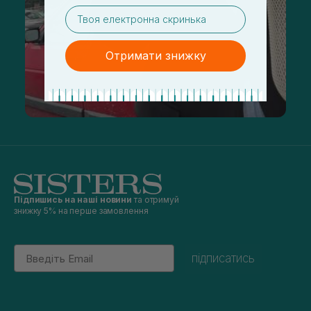
email
Отримати знижку
Підпишись на наші новини
та отримуй
знижку 5% на перше замовлення
Email
підписатись